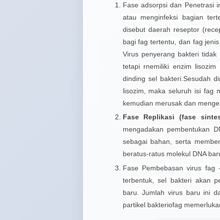
Fase adsorpsi dan Penetrasi in
atau menginfeksi bagian terte
disebut daerah reseptor (recep
bagi fag tertentu, dan fag jeni
Virus penyerang bakteri tidak
tetapi rnemiliki enzim lisoz
dinding sel bakteri.Sesudah din
lisozim, maka seluruh isi fag
kemudian merusak dan mengend
Fase Replikasi (fase sinte
mengadakan pembentukan DNA
sebagai bahan, serta memben
beratus-ratus molekul DNA bar
Fase Pembebasan virus fag -
terbentuk, sel bakteri akan p
baru. Jumlah virus baru ini 
partikel bakteriofag memerluka