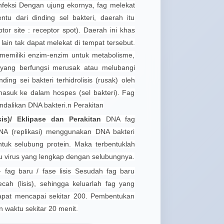
feksi
Dengan ujung ekornya, fag melekat
ntu dari dinding sel bakteri, daerah itu
tor site : receptor spot). Daerah ini khas
s lain tak dapat melekat di tempat tersebut.
 memiliki enzim-enzim untuk metabolisme,
im yang berfungsi merusak atau melubangi
ding sei bakteri terhidrolisis (rusak) oleh
 masuk ke dalam hospes (sel bakteri). Fag
alikan DNA bakteri.n Perakitan
sis)/ Eklipase dan Perakitan
DNA fag
 (replikasi) menggunakan DNA bakteri
tuk selubung protein. Maka terbentuklah
u virus yang lengkap dengan selubungnya.
 fag baru / fase lisis Sesudah fag baru
ecah (lisis), sehingga keluarlah fag yang
dapat mencapai sekitar 200. Pembentukan
n waktu sekitar 20 menit.