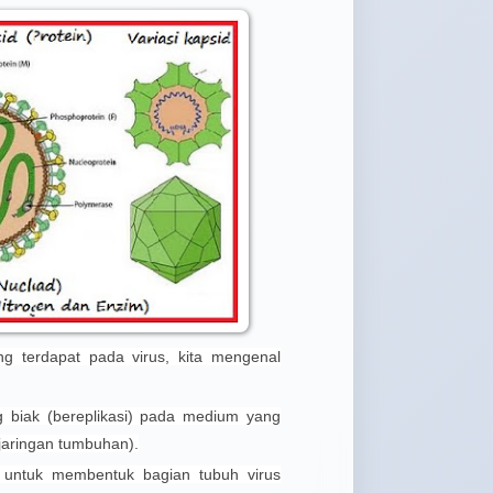
memb
yang
wanit
g terdapat pada virus, kita mengenal
 biak (bereplikasi) pada medium yang
 jaringan tumbuhan).
 untuk membentuk bagian tubuh virus