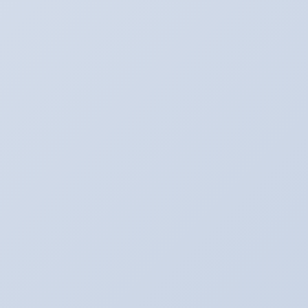
Tips Cara Membunuh Kutu Rambut
Tips Cara Menghilangkan Bekas
Cacar
10 Tips Cara Menghindari Dan
Mengobati Stress
Might and Magic Heroes VI-SKIDROW
Red Faction Armageddon-SKIDROW
FIFA Manager 12-Razor1911
Orczz v1.0 full-THETA
Renegade Ops – SKIDROW
Sonic Generations-FLT
Tips Minyak Wangi Menjadi Tahan
Lama