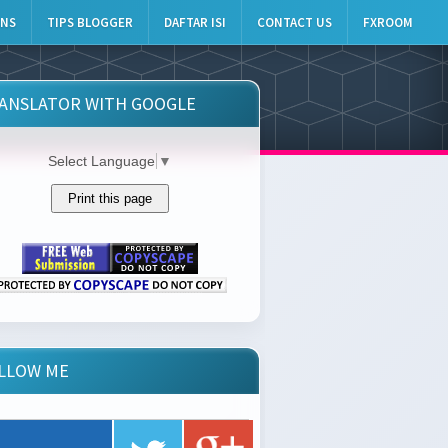
INS
TIPS BLOGGER
DAFTAR ISI
CONTACT US
FXROOM
ANSLATOR WITH GOOGLE
Select Language
▼
LLOW ME