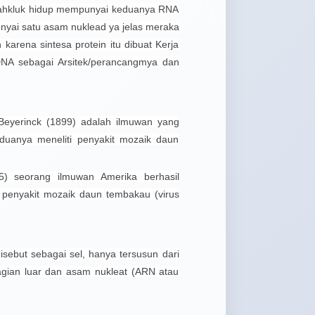
mahkluk hidup mempunyai keduanya RNA
ai satu asam nuklead ya jelas meraka
karena sintesa protein itu dibuat Kerja
pasti
A sebagai Arsitek/perancangmya dan
latih
Cy
Mu
Beyerinck (1899) adalah ilmuwan yang
Cybe
duanya meneliti penyakit mozaik daun
Mult
ulti
your.
) seorang ilmuwan Amerika berhasil
 penyakit mozaik daun tembakau (virus
sebut sebagai sel, hanya tersusun dari
avail
over
bagian luar dan asam nukleat (ARN atau