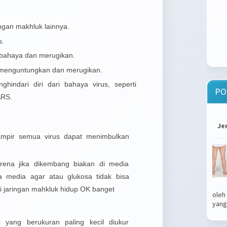
gan makhluk lainnya.
s.
erbahaya dan merugikan.
 menguntungkan dan merugikan.
hindari diri dari bahaya virus, seperti
PO
ARS.
Je
hampir semua virus dapat menimbulkan
karena jika dikembang biakan di media
a media agar atau glukosa tidak bisa
i jaringan mahkluk hidup OK banget
oleh
yang.
k yang berukuran paling kecil diukur