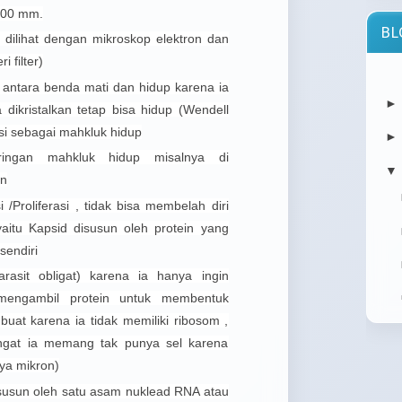
0000 mm.
BL
 dilihat dengan mikroskop elektron dan
i filter)
atau
i antara benda mati dan hidup karena ia
orang
 dikristalkan tetap bisa hidup (Wendell
si sebagai mahkluk hidup
aringan mahkluk hidup misalnya di
▼
an
/Proliferasi , tidak bisa membelah diri
file
berba
aitu Kapsid disusun oleh protein yang
sendiri
arasit obligat) karena ia hanya ingin
mengambil protein untuk membentuk
 buat karena ia tidak memiliki ribosom ,
ingat ia memang tak punya sel karena
wani
kita 
nya mikron)
ersusun oleh satu asam nuklead RNA atau