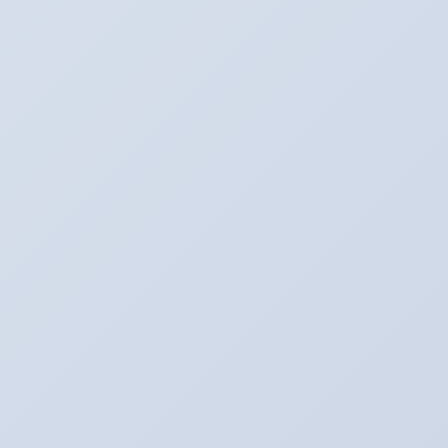
POKOK PIKIRAN DARWIN DAN TOKOH
EVOLUSI
cara mendapatkan dollar dari url
Badai Matahari Hantam Bumi (News!!)
JALAN PENCERNAAN HEWAN
RUMINANSIA
Penyebab Penyakit dilihat dari Warna
URINE
Karaktersitik Amoeba
Metamorfosis KUPU-KUPU -
LEPIDOPTORA
Penyakit kanker payudara dan
Pencegahannya
Ramalan Berdasarkan Huruf Inisial
8 Tips Cara Menghilangkan Malas