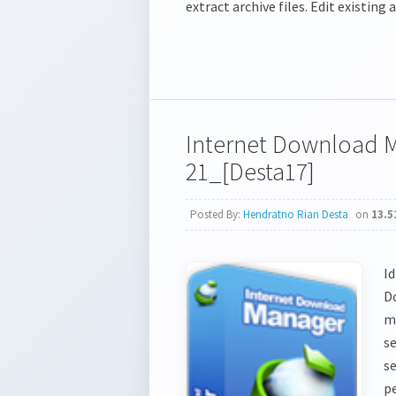
extract archive files. Edit existing a
Internet Download M
21_[Desta17]
Posted By:
Hendratno Rian Desta
on
13.5
Id
D
m
s
s
p