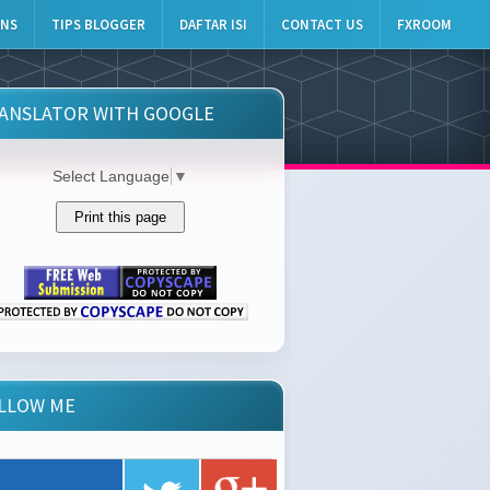
INS
TIPS BLOGGER
DAFTAR ISI
CONTACT US
FXROOM
ANSLATOR WITH GOOGLE
Select Language
▼
LLOW ME