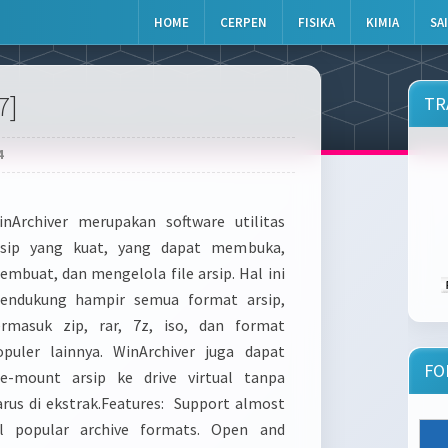
HOME
CERPEN
FISIKA
KIMIA
SA
7]
TR
4
inArchiver merupakan software utilitas
rsip yang kuat, yang dapat membuka,
mbuat, dan mengelola file arsip. Hal ini
endukung hampir semua format arsip,
ermasuk zip, rar, 7z, iso, dan format
opuler lainnya. WinArchiver juga dapat
FO
e-mount arsip ke drive virtual tanpa
arus di ekstrak.Features: Support almost
ll popular archive formats. Open and