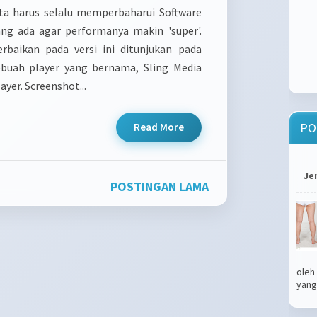
ita harus selalu memperbaharui Software
ang ada agar performanya makin 'super'.
erbaikan pada versi ini ditunjukan pada
ebuah player yang bernama, Sling Media
ayer. Screenshot...
PO
Read More
Je
POSTINGAN LAMA
oleh
yang.