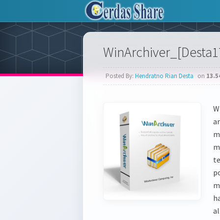
WinArchiver_[Desta1
Posted By:
Hendratno Rian Desta
on
13.5
W
a
me
m
t
p
m
h
a