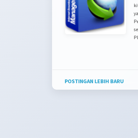
k
y
P
s
Pl
POSTINGAN LEBIH BARU
Langganan:
Postingan (Atom)