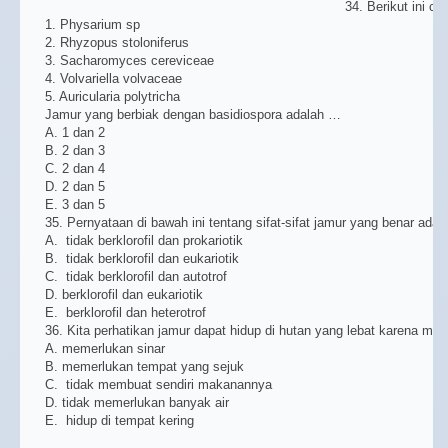
34. Berikut ini co
1. Physarium sp
2. Rhyzopus stoloniferus
3. Sacharomyces cereviceae
4. Volvariella volvaceae
5. Auricularia polytricha
Jamur yang berbiak dengan basidiospora adalah …
A. 1 dan 2
B. 2 dan 3
C. 2 dan 4
D. 2 dan 5
E. 3 dan 5
35. Pernyataan di bawah ini tentang sifat-sifat jamur yang benar adala
A. tidak berklorofil dan prokariotik
B. tidak berklorofil dan eukariotik
C. tidak berklorofil dan autotrof
D. berklorofil dan eukariotik
E. berklorofil dan heterotrof
36. Kita perhatikan jamur dapat hidup di hutan yang lebat karena mere
A. memerlukan sinar
B. memerlukan tempat yang sejuk
C. tidak membuat sendiri makanannya
D. tidak memerlukan banyak air
E. hidup di tempat kering