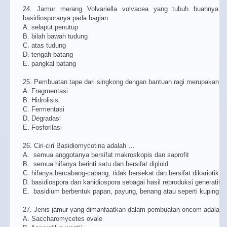
24. Jamur merang Volvariella volvacea yang tubuh buahnya
basidiosporanya pada bagian...
A. selaput penutup
B. bilah bawah tudung
C. atas tudung
D. tengah batang
E. pangkal batang
25. Pembuatan tape dari singkong dengan bantuan ragi merupakan pr
A. Fragmentasi
B. Hidrolisis
C. Fermentasi
D. Degradasi
E. Fosforilasi
26. Ciri-ciri Basidiomycotina adalah …
A. semua anggotanya bersifat makroskopis dan saprofit
B. semua hifanya berinti satu dan bersifat diploid
C. hifanya bercabang-cabang, tidak bersekat dan bersifat dikariotik
D. basidiospora dan kanidiospora sebagai hasil reproduksi generatif d
E. basidium berbentuk papan, payung, benang atau seperti kuping
27. Jenis jamur yang dimanfaatkan dalam pembuatan oncom adalah
A. Saccharomycetes ovale