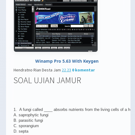
Winamp Pro 5.63 With Keygen
Hendratno Rian Desta
Jam
22.23
0 komentar
SOAL UJIAN JAMUR
1. A fungi called ____ absorbs nutrients from the living cells of a ho
A. saprophytic fungi
B. parasitic fungi
C. sporangium
D. septa