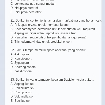
C. penyebarannya sangat mudah
D. hidupnya autotrof
E. hidupnya heterotrof
21. Berikut ini contoh jenis jamur dan manfaatnya yang benar, yaitu...
A. Rhizopus oryzae untuk membuat kecap
B. Saccharomyces cerevisiae untuk pembuatan keju roquefort
C. Aspergilus niger untuk reproduksi asam sitrat
D. Penicillium roqueforti untuk pembuatan anggur (wine)
E. Trichoderma viridae untuk produksi oncom
22. Jamur tempe memiliki spora aseksual yang disebut...
A. Askospora
B. Konidiospora
C. Zygospora
D. Sporangiospora
E. basidiospora
23. Berikut ini yang termasuk kedalam Basidiomycota yaitu...
A. Aspergillus sp
B. Penicillium sp
C. Rhizopus sp
D. Volvariella sp
E. Bacillus sp