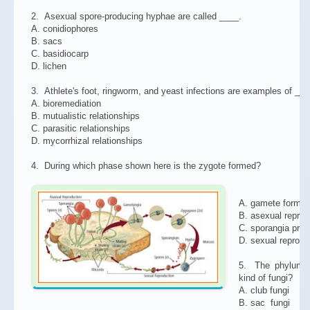
2. Asexual spore-producing hyphae are called ____.
A. conidiophores
B. sacs
C. basidiocarp
D. lichen
3. Athlete's foot, ringworm, and yeast infections are examples of ____
A. bioremediation
B. mutualistic relationships
C. parasitic relationships
D. mycorrhizal relationships
4. During which phase shown here is the zygote formed?
A. gamete format
B. asexual reprod
C. sporangia prod
D. sexual reprodu
5. The phylum Z
kind of fungi?
A. club fungi
B. sac fungi