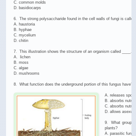
C. common molds
D. basidiocarps
6. The strong polysaccharide found in the cell walls of fungi is called
A. haustoria
B. hyphae
C. mycelium
D. chitin
7. This illustration shows the structure of an organism called ____.
A. lichen
B. moss
C. algae
D. mushrooms
8. What function does the underground portion of this fungus have?
A. releases spore
B. absorbs nutrien
C. absorbs nutrie
D. allows asexual
9. What group of
plants?
A. parasitic fungi