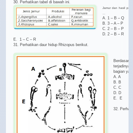
30. Perhatikan tabel di bawah ini.
Jamur dan hasil pro
…
A. 1 – B – Q
B. 3 – A – P
C. 2 – B – P
D. 2 – B – R
E. 1 – C – R
31. Perhatikan daur hidup Rhizopus berikut.
Berdasarka
terjadiny
bagian yan
A. A
B. B
C. C
D. D
E. E
32. Perhati