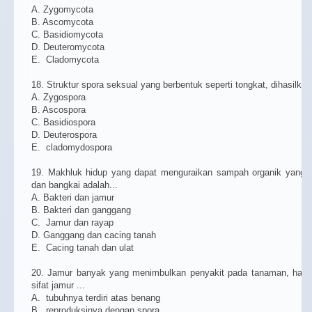
A. Zygomycota
B. Ascomycota
C. Basidiomycota
D. Deuteromycota
E. Cladomycota
18. Struktur spora seksual yang berbentuk seperti tongkat, dihasilkan
A. Zygospora
B. Ascospora
C. Basidiospora
D. Deuterospora
E. cladomydospora
19. Makhluk hidup yang dapat menguraikan sampah organik yang b
dan bangkai adalah...
A. Bakteri dan jamur
B. Bakteri dan ganggang
C. Jamur dan rayap
D. Ganggang dan cacing tanah
E. Cacing tanah dan ulat
20. Jamur banyak yang menimbulkan penyakit pada tanaman, hal t
sifat jamur ...
A. tubuhnya terdiri atas benang
B. reproduksinya dengan spora