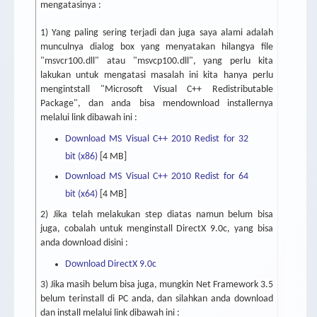
mengatasinya :
1) Yang paling sering terjadi dan juga saya alami adalah
munculnya dialog box yang menyatakan hilangya file
"msvcr100.dll" atau "msvcp100.dll", yang perlu kita
lakukan untuk mengatasi masalah ini kita hanya perlu
mengintstall "Microsoft Visual C++ Redistributable
Package", dan anda bisa mendownload installernya
melalui link dibawah ini :
Download MS Visual C++ 2010 Redist for 32
bit (x86)
[4 MB]
Download MS Visual C++ 2010 Redist for 64
bit (x64)
[4 MB]
2) Jika telah melakukan step diatas namun belum bisa
juga, cobalah untuk menginstall DirectX 9.0c, yang bisa
anda download disini :
Download DirectX 9.0c
3) Jika masih belum bisa juga, mungkin Net Framework 3.5
belum terinstall di PC anda, dan silahkan anda download
dan install melalui link dibawah ini :