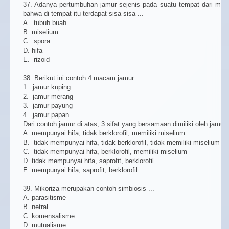
37. Adanya pertumbuhan jamur sejenis pada suatu tempat dari m
bahwa di tempat itu terdapat sisa-sisa ...
A. tubuh buah
B. miselium
C. spora
D. hifa
E. rizoid
38. Berikut ini contoh 4 macam jamur :
1. jamur kuping
2. jamur merang
3. jamur payung
4. jamur papan
Dari contoh jamur di atas, 3 sifat yang bersamaan dimiliki oleh jamur 
A. mempunyai hifa, tidak berklorofil, memiliki miselium
B. tidak mempunyai hifa, tidak berklorofil, tidak memiliki miselium
C. tidak mempunyai hifa, berklorofil, memiliki miselium
D. tidak mempunyai hifa, saprofit, berklorofil
E. mempunyai hifa, saprofit, berklorofil
39. Mikoriza merupakan contoh simbiosis ...
A. parasitisme
B. netral
C. komensalisme
D. mutualisme