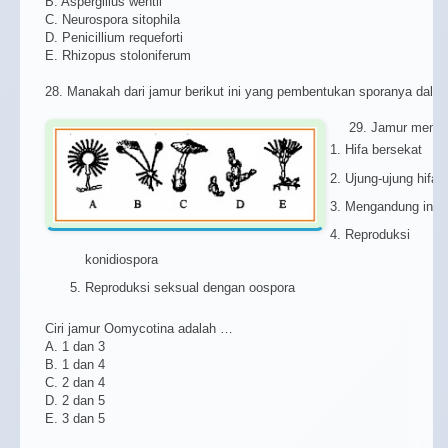
B. Aspergillus wentii
C. Neurospora sitophila
D. Penicillium requeforti
E. Rhizopus stoloniferum
28. Manakah dari jamur berikut ini yang pembentukan sporanya dal
29. Jamur memiliki 
Hifa bersekat
Ujung-ujung hifa
Mengandung inti d
Reproduksi 
konidiospora
Reproduksi seksual dengan oospora
Ciri jamur Oomycotina adalah …
A. 1 dan 3
B. 1 dan 4
C. 2 dan 4
D. 2 dan 5
E. 3 dan 5