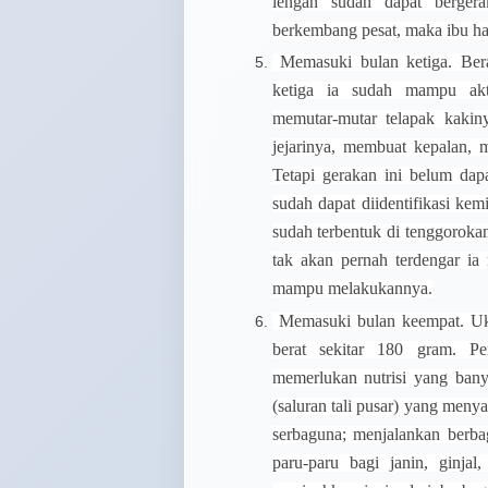
lengan sudah dapat bergera
berkembang pesat, maka ibu haru
Memasuki bulan ketiga.
Bera
ketiga ia sudah mampu akt
memutar-mutar telapak kaki
jejarinya, membuat kepalan, 
Tetapi gerakan ini belum dap
sudah dapat diidentifikasi kem
sudah terbentuk di tenggorok
tak akan pernah terdengar i
mampu melakukannya.
Memasuki bulan keempat.
Uku
berat sekitar 180 gram. P
memerlukan nutrisi yang banya
(saluran tali pusar) yang meny
serbaguna; menjalankan berba
paru-paru bagi janin, ginjal