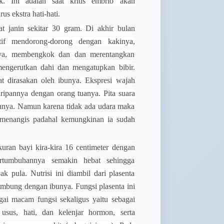
k. Ini adalah saat kritis embrio akan
s ekstra hati-hati.
t janin sekitar 30 gram. Di akhir bulan
if mendorong-dorong dengan kakinya,
nya, membengkok dan dan merentangkan
mengerutkan dahi dan mengatupkan bibir.
at dirasakan oleh ibunya. Ekspresi wajah
iripannya dengan orang tuanya. Pita suara
annya. Namun karena tidak ada udara maka
a menangis padahal kemungkinan ia sudah
ran bayi kira-kira 16 centimeter dengan
ertumbuhannya semakin hebat sehingga
k pula. Nutrisi ini diambil dari plasenta
ambung dengan ibunya. Fungsi plasenta ini
gai macam fungsi sekaligus yaitu sebagai
, usus, hati, dan kelenjar hormon, serta