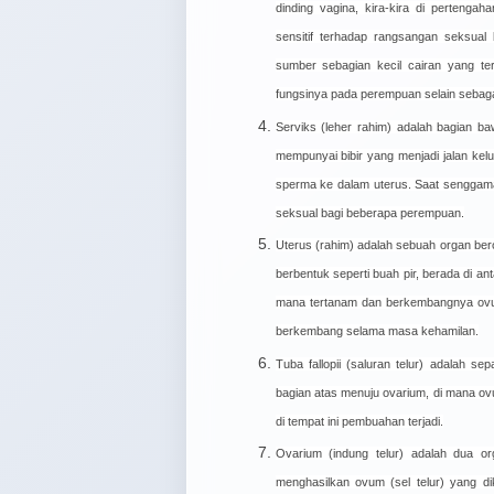
dinding vagina, kira-kira di pertenga
sensitif terhadap rangsangan seksua
sumber sebagian kecil cairan yang ter
fungsinya pada perempuan selain sebag
Serviks (leher rahim) adalah bagian ba
mempunyai bibir yang menjadi jalan kel
sperma ke dalam uterus. Saat senggam
seksual bagi beberapa perempuan.
Uterus (rahim) adalah sebuah organ bero
berbentuk seperti buah pir, berada di a
mana tertanam dan berkembangnya ovum 
berkembang selama masa kehamilan.
Tuba fallopii (saluran telur) adalah s
bagian atas menuju ovarium, di mana ovu
di tempat ini pembuahan terjadi.
Ovarium (indung telur) adalah dua orga
menghasilkan ovum (sel telur) yang di