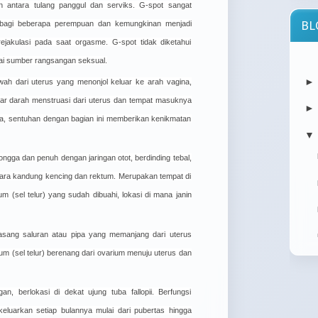
han antara tulang panggul dan serviks. G-spot sangat
BL
l bagi beberapa perempuan dan kemungkinan menjadi
ejakulasi pada saat orgasme. G-spot tidak diketahui
atau
ai sumber rangsangan seksual.
orang
wah dari uterus yang menonjol keluar ke arah vagina,
Cy
uar darah menstruasi dari uterus dan tempat masuknya
Mu
a, sentuhan dengan bagian ini memberikan kenikmatan
Cybe
▼
Mult
ulti
ngga dan penuh dengan jaringan otot, berdinding tebal,
your.
ntara kandung kencing dan rektum. Merupakan tempat di
(sel telur) yang sudah dibuahi, lokasi di mana janin
epasang saluran atau pipa yang memanjang dari uterus
m (sel telur) berenang dari ovarium menuju uterus dan
memb
n, berlokasi di dekat ujung tuba fallopii. Berfungsi
keluarkan setiap bulannya mulai dari pubertas hingga