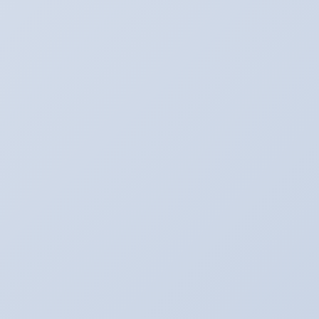
Tips Cara Membunuh Kutu Rambut
Tips Cara Menghilangkan Bekas
Cacar
10 Tips Cara Menghindari Dan
Mengobati Stress
Might and Magic Heroes VI-SKIDROW
Red Faction Armageddon-SKIDROW
FIFA Manager 12-Razor1911
Orczz v1.0 full-THETA
Renegade Ops – SKIDROW
Sonic Generations-FLT
Tips Minyak Wangi Menjadi Tahan
Lama