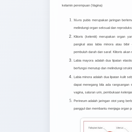
kelamin perempuan (Vagina)
Mo
ns pubis merupakan jaringan berlem
melindungi organ seksual dan reproduksi
Klitoris (kelentit) merupakan organ y
pangkal atas labia minora atau bibi
pembuluh darah dan saraf. Klitoris aka
Labia mayora adalah dua lipatan elastis 
berfungsi menutup dan melindungi struktu
Labia minora adalah dua lipatan kulit se
dapat menegang bila ada rangsangan se
vagina, saluran urin, pembukaan kelenja
Perineum adalah jaringan otot yang be
panggul dan membantu menjaga organ pa