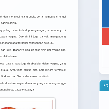
ak dan menutupi tulang pubis. serta mempunyai fungsi
 bagian dalam.
ang paling peka terhadap rangsangan, tersembunyi di
r dalam vagina. Daerah ini juga banyak mengandung
n menegang saat terpapar rangsangan seksual.
dari kulit. Biasanya juga disebut bibir luar vagina dan
r alat kelamin.
belah dalam, yang juga disebut bibir dalam vagina. yang
ksual. Area yang ditutup oleh labia minora termasuk
r Bartholin dan Skene dinamakan vestibula.
rbeda di antara vagina dan anus yang menopang rongga
FO
nggul tetap pada tempatnya.