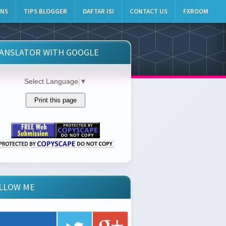
INS
TIPS BLOGGER
DAFTAR ISI
CONTACT US
FXROOM
ANSLATOR WITH GOOGLE
Select Language
▼
LLOW ME