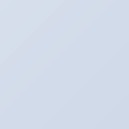
POKOK PIKIRAN DARWIN DAN TOKOH
EVOLUSI
cara mendapatkan dollar dari url
Badai Matahari Hantam Bumi (News!!)
JALAN PENCERNAAN HEWAN
RUMINANSIA
Penyebab Penyakit dilihat dari Warna
URINE
Karaktersitik Amoeba
Metamorfosis KUPU-KUPU -
LEPIDOPTORA
Penyakit kanker payudara dan
Pencegahannya
Ramalan Berdasarkan Huruf Inisial
8 Tips Cara Menghilangkan Malas