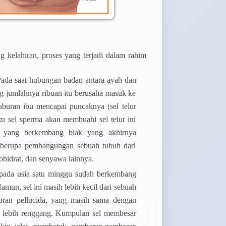
avail
over
g kelahiran, proses yang terjadi dalam rahim
ada saat hubungan badan antara ayah dan
ng jumlahnya ribuan itu berusaha masuk ke
soft
suburan ibu mencapai puncaknya (sel telur
image
u sel sperma akan membuahi sel telur ini
e yang berkembang biak yang akhirnya
 berupa pembangungan sebuah tubuh dari
ohidrat, dan senyawa lainnya.
pada usia satu minggu sudah berkembang
Namun, sel ini masih lebih kecil dari sebuah
mbran pellucida, yang masih sama dengan
it lebih renggang. Kumpulan sel membesar