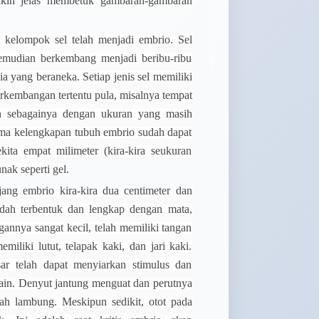
akin jelas membetuk gambaran-gambaran
 kelompok sel telah menjadi embrio. Sel
kemudian berkembang menjadi beribu-ribu
a yang beraneka. Setiap jenis sel memiliki
erkembangan tertentu pula, misalnya tempat
n sebagainya dengan ukuran yang masih
tama kelengkapan tubuh embrio sudah dapat
kita empat milimeter (kira-kira seukuran
unak seperti gel.
ang embrio kira-kira dua centimeter dan
udah terbentuk dan lengkap dengan mata,
ngannya sangat kecil, telah memiliki tangan
emiliki lutut, telapak kaki, dan jari kaki.
sar telah dapat menyiarkan stimulus dan
lain. Denyut jantung menguat dan perutnya
tah lambung. Meskipun sedikit, otot pada