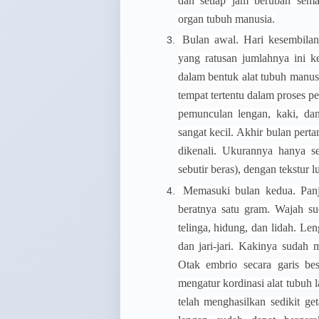
dan setiap jam berubah sem
organ tubuh manusia.
Bulan awal.
Hari kesembilan
yang ratusan jumlahnya ini 
dalam bentuk alat tubuh manusi
tempat tertentu dalam proses p
pemunculan lengan, kaki, da
sangat kecil. Akhir bulan per
dikenali. Ukurannya hanya se
sebutir beras), dengan tekstur l
Memasuki bulan kedua.
Panj
beratnya satu gram. Wajah s
telinga, hidung, dan lidah. Le
dan jari-jari. Kakinya sudah m
Otak embrio secara garis be
mengatur kordinasi alat tubuh 
telah menghasilkan sedikit ge