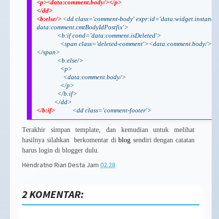
<p><data:comment.body/></p>
</dd>
<b:else/>
<dd class='comment-body' expr:id='data:widget.instance
data:comment.cmtBodyIdPostfix'>
<b:if cond='data:comment.isDeleted'>
<span class='deleted-comment'><data:comment.body/>
</span>
<b:else/>
<p>
<data:comment.body/>
</p>
</b:if>
</dd>
</b:if>
<dd class='comment-footer'>
Terakhir simpan template, dan kemudian untuk melihat
hasilnya silahkan berkomentar di
blog
sendiri dengan catatan
harus login di blogger dulu.
Hendratno Rian Desta
Jam
02.28
2 KOMENTAR: