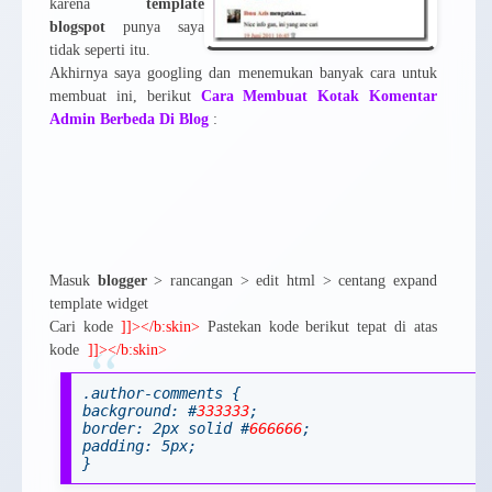
karena
template
blogspot
punya saya
tidak seperti itu.
Akhirnya saya googling dan menemukan banyak cara untuk
membuat ini, berikut
Cara Membuat Kotak Komentar
Admin Berbeda Di Blog
:
Masuk
blogger
> rancangan > edit html > centang expand
template widget
Cari kode
]]></b:skin>
Pastekan kode berikut tepat di atas
kode
]]></b:skin>
.author-comments {
background: #
333333
;
border: 2px solid #
666666
;
padding: 5px;
}