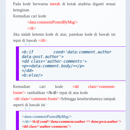
Pada kode berwarna
merah
di kotak atasbisa diganti sesuai
keinginan.
Kemudian cari kode
<data:commentPostedByMsg/>
</dt>
Jika sudah ketemu kode di atas, pastekan kode di bawah ini
tepat di bawah
</dt>
<b:if cond='data:comment.author 
data:post.author'>
<dd class='author-comments'>
<p><data:comment.body/></p>
</dd>
<b:else/>
Kemudian cari kode
<dd class='comment-
footer'>
tambahkan
</b:if>
tepat di atas kode
<dd class='comment-footer'>
Sehingga keseluruhannya tampak
seperti di bawah ini :
<data:commentPostedByMsg/>
</dt>
<b:if cond='data:comment.author == data:post.author'>
<dd class='author-comments'>