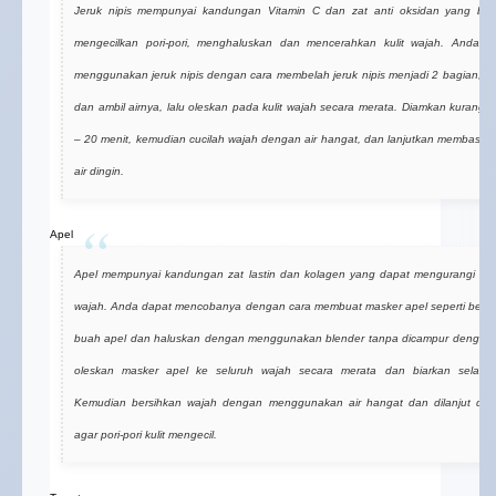
Jeruk nipis mempunyai kandungan Vitamin C dan zat anti oksidan yang ber
mengecilkan pori-pori, menghaluskan dan mencerahkan kulit wajah. Anda 
menggunakan jeruk nipis dengan cara membelah jeruk nipis menjadi 2 bagian, set
dan ambil airnya, lalu oleskan pada kulit wajah secara merata. Diamkan kurang 
– 20 menit, kemudian cucilah wajah dengan air hangat, dan lanjutkan membasu
air dingin.
Apel
Apel mempunyai kandungan zat lastin dan kolagen yang dapat mengurangi min
wajah. Anda dapat mencobanya dengan cara membuat masker apel seperti berikut
buah apel dan haluskan dengan menggunakan blender tanpa dicampur dengan ai
oleskan masker apel ke seluruh wajah secara merata dan biarkan selama
Kemudian bersihkan wajah dengan menggunakan air hangat dan dilanjut deng
agar pori-pori kulit mengecil.