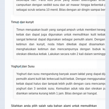
beberapa hari. Parut kulit jeruk yang sudah dikeringkan terseb
campurkan dengan sedikit susu dan air mawar hingga terbentuk pa
sebagai scrub selama 10 menit. Bilas dengan air dingin sampai bersih
Timun dan kunyit
Timun merupakan buah yang sangat ampuh untuk memberi kesegara
ketiak dan dapat juga digunakan untuk memutihkan kulit ketiak. 
sangat terkenal dapat digunakan sebagai pemutih alami. Dengan
ketimun dan kunyit, noda hitam diketiak dapat disamarkan 
menghaluskan ketimun dan mencampurnya dengan bubuk kunyi
oleskan dikedua ketiak. Lakukan secara rutin 2 kali dalam seminggu
Yoghurt dan Susu
Yoghurt dan susu mengandung banyak asam laktat yang dapat dijad
pemutih alami kulit tak terkecuali kulit ketiak. Dengan menggunakan 
ketiak dapat halus dan tampak lebih putih dengan cara mencampur
yoghurt dan 3 sendok susu. Kemudian aduk rata dan oleskan pad
diamkan selama kurang lebih 1 jam. Bilas dengan air hangat.
Silahkan anda pilih salah satu bahan alami untuk memutihkan