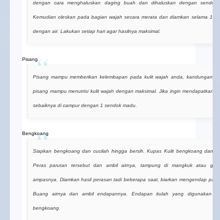
dengan cara menghaluskan daging buah dan dihaluskan dengan sendok a
Kemudian oleskan pada bagian wajah secara merata dan diamkan selama 15 men
dengan air. Lakukan setiap hari agar hasilnya maksimal.
Pisang
Pisang mampu memberikan kelembapan pada kulit wajah anda, kandungan y
pisang mampu menutrisi kulit wajah dengan maksimal. Jika ingin mendapatkan y
sebaiknya di campur dengan 1 sendok madu.
Bengkoang
Siapkan bengkoang dan cucilah hingga bersih. Kupas Kulit bengkoang dan ke
Peras parutan tersebut dan ambil airnya, tampung di mangkuk atau ge
ampasnya. Diamkan hasil perasan tadi beberapa saat, biarkan mengendap pad
Buang airnya dan ambil endapannya. Endapan itulah yang digunakan se
bengkoang.