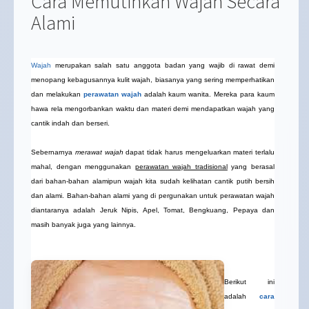
Cara Memutihkan Wajah Secara
Alami
Wajah
merupakan salah satu anggota badan yang wajib di rawat demi
menopang kebagusannya kulit wajah, biasanya yang sering memperhatikan
dan melakukan
perawatan wajah
adalah kaum wanita. Mereka para kaum
hawa rela mengorbankan waktu dan materi demi mendapatkan wajah yang
cantik indah dan berseri.
Sebernarnya
merawat wajah
dapat tidak harus mengeluarkan materi terlalu
mahal, dengan menggunakan
perawatan wajah tradisional
yang berasal
dari bahan-bahan alamipun wajah kita sudah kelihatan cantik putih bersih
dan alami. Bahan-bahan alami yang di pergunakan untuk perawatan wajah
diantaranya adalah Jeruk Nipis, Apel, Tomat, Bengkuang, Pepaya dan
masih banyak juga yang lainnya.
Berikut ini
adalah
cara