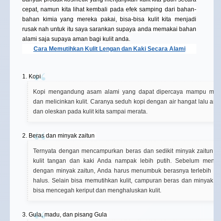
cepat, namun kita lihat kembali pada efek samping dari bahan-
bahan kimia yang mereka pakai, bisa-bisa kulit kita menjadi
rusak nah untuk itu saya sarankan supaya anda memakai bahan
alami saja supaya aman bagi kulit anda.
Cara Memutihkan Kulit Lengan dan Kaki Secara Alami
1. Kopi
Kopi mengandung asam alami yang dapat dipercaya mampu me
dan melicinkan kulit. Caranya seduh kopi dengan air hangat lalu am
dan oleskan pada kulit kita sampai merata.
2. Beras dan minyak zaitun
Ternyata dengan mencampurkan beras dan sedikit minyak zaitun 
kulit tangan dan kaki Anda nampak lebih putih. Sebelum menc
dengan minyak zaitun, Anda harus menumbuk berasnya terlebih d
halus. Selain bisa memutihkan kulit, campuran beras dan minyak zai
bisa mencegah keriput dan menghaluskan kulit.
3. Gula, madu, dan pisang Gula