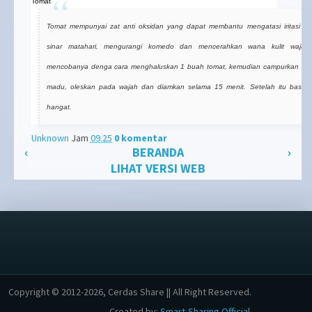
Tomat
Tomat mempunyai zat anti oksidan yang dapat membantu mengatasi iritasi pad
sinar matahari, mengurangi komedo dan mencerahkan wana kulit wajah
mencobanya denga cara menghaluskan 1 buah tomat, kemudian campurkan de
madu, oleskan pada wajah dan diamkan selama 15 menit. Setelah itu basuhl
hangat.
Unknown
Jam
09.25
0 komentar
‹
BERANDA
›
LIHAT VERSI WEB
Copyright © 2012-2026, Cerdas Share || All Right Reserved.
Created by:
Smart-Sharing Official