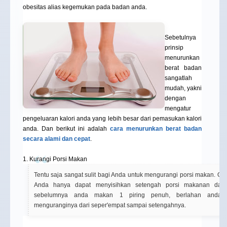
obesitas alias kegemukan pada badan anda.
Sebetulnya
prinsip
menurunkan
berat badan
sangatlah
mudah, yakni
dengan
mengatur
pengeluaran kalori anda yang lebih besar dari pemasukan kalori
anda. Dan berikut ini adalah
cara menurunkan berat badan
secara alami dan cepat
.
1. Kurangi Porsi Makan
Tentu saja sangat sulit bagi Anda untuk mengurangi porsi makan. Ole
Anda hanya dapat menyisihkan setengah porsi makanan dari p
sebelumnya anda makan 1 piring penuh, berlahan anda 
menguranginya dari seper'empat sampai setengahnya.