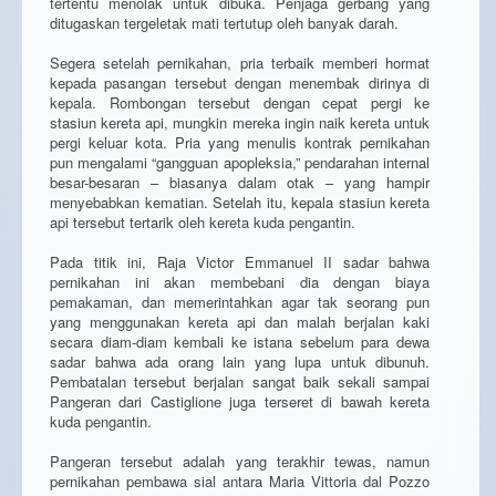
tertentu menolak untuk dibuka. Penjaga gerbang yang
ditugaskan tergeletak mati tertutup oleh banyak darah.
Segera setelah pernikahan, pria terbaik memberi hormat
kepada pasangan tersebut dengan menembak dirinya di
kepala. Rombongan tersebut dengan cepat pergi ke
stasiun kereta api, mungkin mereka ingin naik kereta untuk
pergi keluar kota. Pria yang menulis kontrak pernikahan
pun mengalami “gangguan apopleksia,” pendarahan internal
besar-besaran – biasanya dalam otak – yang hampir
menyebabkan kematian. Setelah itu, kepala stasiun kereta
api tersebut tertarik oleh kereta kuda pengantin.
Pada titik ini, Raja Victor Emmanuel II sadar bahwa
pernikahan ini akan membebani dia dengan biaya
pemakaman, dan memerintahkan agar tak seorang pun
yang menggunakan kereta api dan malah berjalan kaki
secara diam-diam kembali ke istana sebelum para dewa
sadar bahwa ada orang lain yang lupa untuk dibunuh.
Pembatalan tersebut berjalan sangat baik sekali sampai
Pangeran dari Castiglione juga terseret di bawah kereta
kuda pengantin.
Pangeran tersebut adalah yang terakhir tewas, namun
pernikahan pembawa sial antara Maria Vittoria dal Pozzo