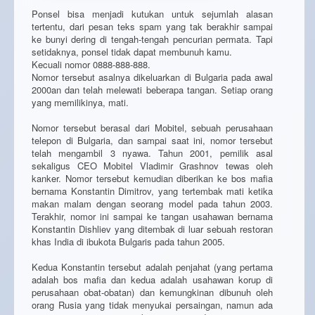
Ponsel bisa menjadi kutukan untuk sejumlah alasan
tertentu, dari pesan teks spam yang tak berakhir sampai
ke bunyi dering di tengah-tengah pencurian permata. Tapi
setidaknya, ponsel tidak dapat membunuh kamu.
Kecuali nomor 0888-888-888.
Nomor tersebut asalnya dikeluarkan di Bulgaria pada awal
2000an dan telah melewati beberapa tangan. Setiap orang
yang memilikinya, mati.
Nomor tersebut berasal dari Mobitel, sebuah perusahaan
telepon di Bulgaria, dan sampai saat ini, nomor tersebut
telah mengambil 3 nyawa. Tahun 2001, pemilik asal
sekaligus CEO Mobitel Vladimir Grashnov tewas oleh
kanker. Nomor tersebut kemudian diberikan ke bos mafia
bernama Konstantin Dimitrov, yang tertembak mati ketika
makan malam dengan seorang model pada tahun 2003.
Terakhir, nomor ini sampai ke tangan usahawan bernama
Konstantin Dishliev yang ditembak di luar sebuah restoran
khas India di ibukota Bulgaris pada tahun 2005.
Kedua Konstantin tersebut adalah penjahat (yang pertama
adalah bos mafia dan kedua adalah usahawan korup di
perusahaan obat-obatan) dan kemungkinan dibunuh oleh
orang Rusia yang tidak menyukai persaingan, namun ada