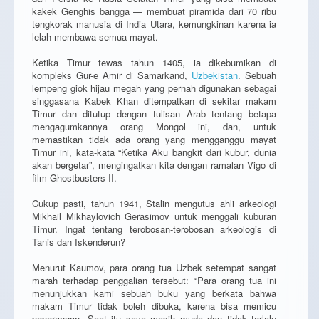
kakek Genghis bangga — membuat piramida dari 70 ribu
tengkorak manusia di India Utara, kemungkinan karena ia
lelah membawa semua mayat.
Ketika Timur tewas tahun 1405, ia dikebumikan di
kompleks Gur-e Amir di Samarkand,
Uzbekistan
. Sebuah
lempeng giok hijau megah yang pernah digunakan sebagai
singgasana Kabek Khan ditempatkan di sekitar makam
Timur dan ditutup dengan tulisan Arab tentang betapa
mengagumkannya orang Mongol ini, dan, untuk
memastikan tidak ada orang yang mengganggu mayat
Timur ini, kata-kata “Ketika Aku bangkit dari kubur, dunia
akan bergetar”, mengingatkan kita dengan ramalan Vigo di
film Ghostbusters II.
Cukup pasti, tahun 1941, Stalin mengutus ahli arkeologi
Mikhail Mikhaylovich Gerasimov untuk menggali kuburan
Timur. Ingat tentang terobosan-terobosan arkeologis di
Tanis dan Iskenderun?
Menurut Kaumov, para orang tua Uzbek setempat sangat
marah terhadap penggalian tersebut: “Para orang tua ini
menunjukkan kami sebuah buku yang berkata bahwa
makam Timur tidak boleh dibuka, karena bisa memicu
peperangan. Saat itu saya masih muda dan tidak terlalu