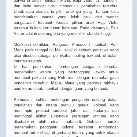
bahwa ia akan menikahi Maria, Raja Victor Emmanuel II
dari Italia sangat tidak menyetujui pernikahan tersebut.
Untuk satu alasan, ia pikir anaknya yang tampan bisa
mendapatkan wanita yang lebih baik dari “wanita
bangsawan” tersebut. Kedua, pilihan anak Raja Victor
tersebut bukan keturunan kerajaan. Pada dasarnya, Raja
Victor adalah seorang pria yang memiliki standar tinggi.
Meskipun demikian, Pangeran Amedeo I menikahi Putri
Maria pada tanggal 30 Mei, 1867 di sebuah peristiwa yang
bisa disebut sebagai pernikahan paling terkutuk di dalam
catatan sejarah.
Di hari pernikahan, rombongan pengantin tersebut
menemukan wanita yang bertanggung jawab untuk
membuat pakaian sang Putri mati dengan memakai gaun
pengantin tersebut. Maka, Maria yang percaya takhayul
bersikeras untuk menikah dengan gaun yang berbeda.
Kemudian, ketika rombongan pengantin sedang dalam
perjalanan dari istana menuju gereja, kolonel yang
memimpin prosesi tersebut jatuh dari kudanya dan
meninggal akibat sunstroke (serangan jantung yang
disebabkan oleh sinar matahari). Setelah mereka
menemukan pengganti kolonel tersebut, rombongan
tersebut terhenti lagi di gerbang istana, yang untuk alasan