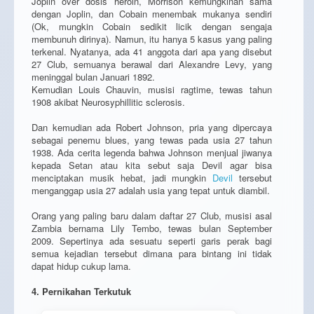
Joplin over dosis heroin, Morrison kemungkinan sama
dengan Joplin, dan Cobain menembak mukanya sendiri
(Ok, mungkin Cobain sedikit licik dengan sengaja
membunuh dirinya). Namun, itu hanya 5 kasus yang paling
terkenal. Nyatanya, ada 41 anggota dari apa yang disebut
27 Club, semuanya berawal dari Alexandre Levy, yang
meninggal bulan Januari 1892.
Kemudian Louis Chauvin, musisi ragtime, tewas tahun
1908 akibat Neurosyphillitic sclerosis.
Dan kemudian ada Robert Johnson, pria yang dipercaya
sebagai penemu blues, yang tewas pada usia 27 tahun
1938. Ada cerita legenda bahwa Johnson menjual jiwanya
kepada Setan atau kita sebut saja Devil agar bisa
menciptakan musik hebat, jadi mungkin
Devil
tersebut
menganggap usia 27 adalah usia yang tepat untuk diambil.
Orang yang paling baru dalam daftar 27 Club, musisi asal
Zambia bernama Lily Tembo, tewas bulan September
2009. Sepertinya ada sesuatu seperti garis perak bagi
semua kejadian tersebut dimana para bintang ini tidak
dapat hidup cukup lama.
4. Pernikahan Terkutuk