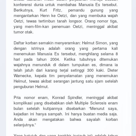
konferensi dunia untuk membahas Manusia Es tersebut.
Berikutnya, Kurt Fritz, pemandu gunung yang
mengantarkan Henn ke Oetzi, dan yang membuka wajah
Oetzi, tewas tertimbun tanah longsor. Orang nomor tiga,
yang mem-film-kan penemuan Oetzi, meninggal akibat
tumor otak.
Daftar korban semakin menyeramkan: Helmut Simon, yang
dengan istrinya adalah orang yang pertama kali
menemukan Manusia Es tersebut, menghilang selama 8
hari pada tahun 2004. Ketika tubuhnya ditemukan
wajahnya menunduk di dalam tumpukan es, dimana ia
telah jatuh dari karang terjal setinggi 300 kaki. Dieter
Warnecke, kepala tim penyelamatan yang menemukan
Helmut, tewas akibat serangan jantung satu sjam setelah
penguburan Helmut.
Pria nomor enam, Konrad Spindler, meninggal akibat
komplikasi yang disebabkan oleh Multiple Sclerosis enam
bulan setelah kutipannya disebarkan “Menurut saya,
kejadian ini hanya sampah. Ini hanya buatan media saja.
Anda akan mengatakan bahwa sayalah korban
selanjutnya.”
Yang ketujuh dan yang terakhir (sejauh ini) adalah tahun