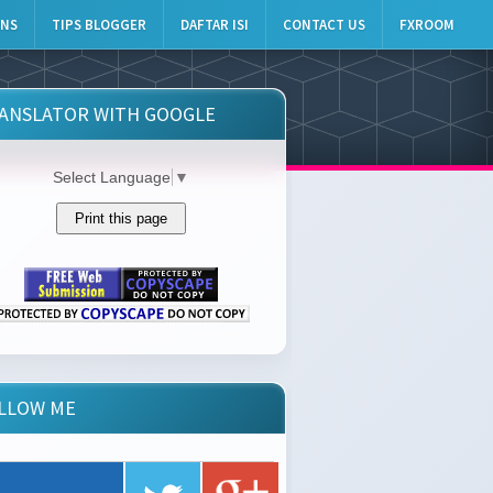
INS
TIPS BLOGGER
DAFTAR ISI
CONTACT US
FXROOM
ANSLATOR WITH GOOGLE
Select Language
▼
LLOW ME