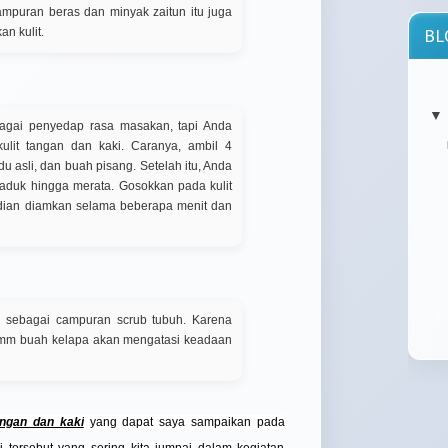
campuran beras dan minyak zaitun itu juga
BL
n kulit.
atau
orang
▼
agai penyedap rasa masakan, tapi Anda
ulit tangan dan kaki. Caranya, ambil 4
 asli, dan buah pisang. Setelah itu, Anda
aduk hingga merata. Gosokkan pada kulit
dian diamkan selama beberapa menit dan
file
berba
n sebagai campuran scrub tubuh. Karena
amm buah kelapa akan mengatasi keadaan
wani
kita 
ngan dan kaki
yang dapat saya sampaikan pada
Cy