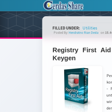
FILLED UNDER:
Utilities
Posted By:
Hendratno Rian Desta
on
15.4
Registry First Aid
Keygen
Pe
kom
- 
un
win
de