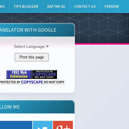
INS
TIPS BLOGGER
DAFTAR ISI
CONTACT US
FXROOM
ANSLATOR WITH GOOGLE
Select Language
▼
LLOW ME