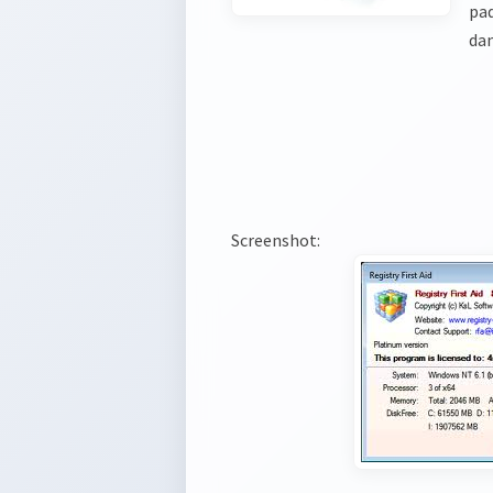
pa
dan
Screenshot: