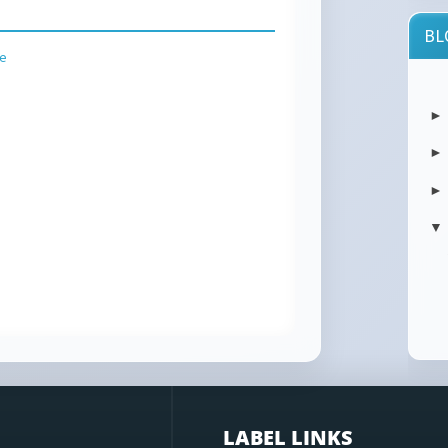
BL
le
atau
orang
Cy
Mu
Cybe
Mult
ulti
▼
your.
wani
kita 
LABEL LINKS