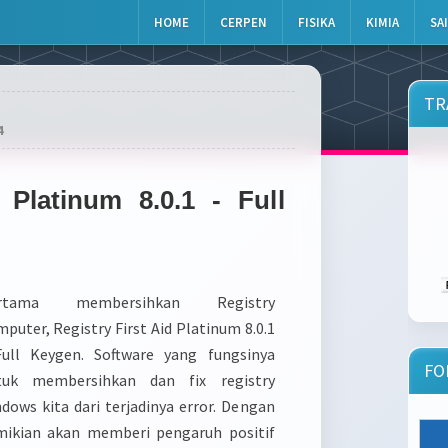
HOME
CERPEN
FISIKA
KIMIA
SA
TR
4
 Platinum 8.0.1 - Full
rtama membersihkan Registry
puter, Registry First Aid Platinum 8.0.1
Full Keygen. Software yang fungsinya
FO
tuk membersihkan dan fix registry
dows kita dari terjadinya error. Dengan
mikian akan memberi pengaruh positif