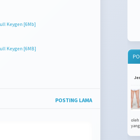
 Full Keygen [6Mb]
 Full Keygen [6MB]
PO
Je
POSTING LAMA
oleh
yang.