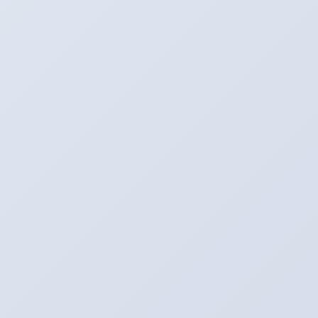
April
(36)
►
Maret
(80)
►
Februari
(106)
▼
Ciri (Karakter) Perkembangan Secara
Vegetatif
Berbagai Gaya Posisi saat
Berhubungan Intim
Cara Membuat 3 Kolom Widget
diBawah Header
Cara Cepat Mendapatkan Uang Dari
Blak-Blakan
Tips Bertukar Link
Cara Membuat Menu Horizontal Blog
Cara Membuat Widget Hanya Tampil