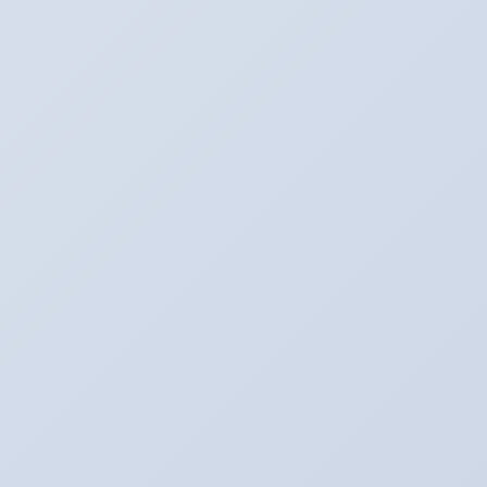
Cara Memasang Widget Alexa di Blog
Tabel Code Warna CSS
Cara Membuat buku tamu/shoutmix
tersembunyi
Cara Membuat header menjadi dua
kolom
Cara Membuat Tag Cloud (Label
Berputar)
Cara Membuat Related post
Bergambar
Cara Simple Menghilangkan Tulisan
Subscribe To Pos...
Cara Mengganti Tulisan Old Posting
dan New Posting...
Tips-Tips Blogging From Desta 17