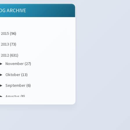
OG ARCHIVE
2015
(96)
►
2013
(73)
►
2012
(631)
November
(27)
►
Oktober
(13)
►
September
(6)
►
Agustus
(8)
►
Juli
(4)
►
Juni
(48)
►
Mei
(48)
►