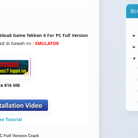
BL
load Game Tekken 6 For PC Full Version
d di bawah ini :
EMULATOR
▼
ze
816 MB
eo Tutorial
C Full Version Crack