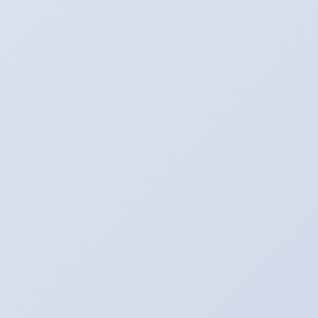
di Postingan
Cara Mewarnai Label Blog
Cara Modifikasi Tampilan Iklan
kumpulblogger
Cara Mudah Memasang Meta Tag Ter-
Index Google
Cara Memasang dan Kegunaan
Follower (Join This Site)
Free Download Game Shaun The
Sheep
Cara Membuat Scroll di Kotak
Komentar
Cara Mengukur Berat Blog / Web
per.KB
Cara Meningkatkan Ranking Alexa