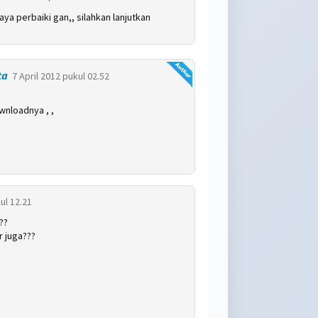
aya perbaiki gan,, silahkan lanjutkan
ta
7 April 2012 pukul 02.52
wnloadnya , ,
ul 12.21
??
 juga???