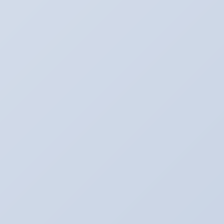
Cara Membuat sidebar dalam kotak
yang terpisah
I Love Blogging, Catatan Motivasi
Dunia Blog
Cara Memasang Translate bendera
diBlog
Cara Memasang widget pagerank
(Ranking)
Kode (Code) CSS Border Padding dan
Margin
Cara Memasang Emoticon di Kotak
Komentar
Cara membuat menu pull down pada
Blog
Cara Membuat Judul Posting Terletak
di Tengah
Cara Memasang Meta Tag Otomatis