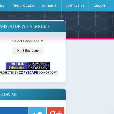
INS
TIPS BLOGGER
DAFTAR ISI
CONTACT US
FXROOM
ANSLATOR WITH GOOGLE
Select Language
▼
LLOW ME