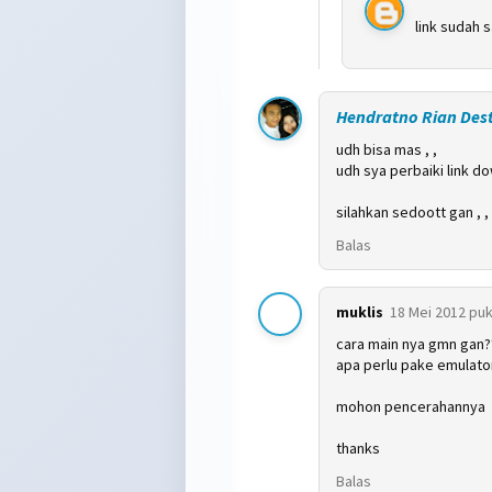
link sudah s
Hendratno Rian Des
udh bisa mas , ,
udh sya perbaiki link do
silahkan sedoott gan , ,
Balas
muklis
18 Mei 2012 puk
cara main nya gmn gan?
apa perlu pake emulator
mohon pencerahannya
thanks
Balas