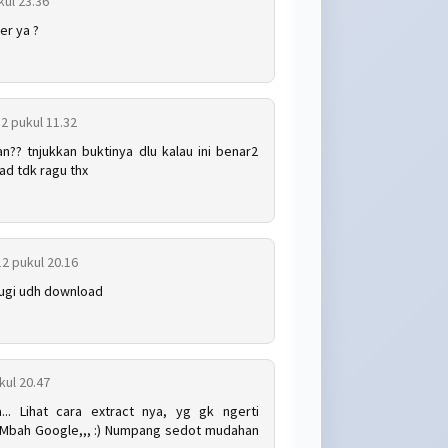
kul 23.36
er ya ?
12 pukul 11.32
n?? tnjukkan buktinya dlu kalau ini benar2
ad tdk ragu thx
12 pukul 20.16
rugi udh download
kul 20.47
.. Lihat cara extract nya, yg gk ngerti
a Mbah Google,,, :) Numpang sedot mudahan