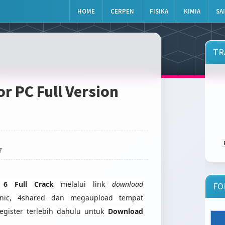
HOME
CERPEN
FISIKA
KIMIA
SA
TR
r PC Full Version
7
6 Full Crack
melalui link
download
FO
esonic, 4shared dan megaupload tempat
register terlebih dahulu untuk
Download