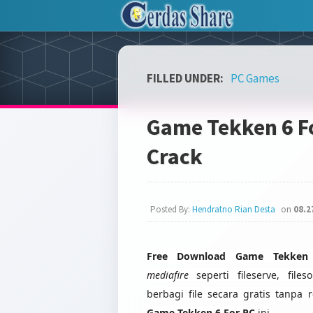
FILLED UNDER:
PC Games
Game Tekken 6 Fo
Crack
Posted By:
Hendratno Rian Desta
on
08.2
Free Download Game Tekken 
mediafire
seperti fileserve, fil
berbagi file secara gratis tanpa 
Game Tekken 6 For PC
ini.