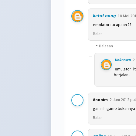
ketut nong
18 Mei 201
emolator itu apaan ??
Balas
Balasan
2
Unknown
emulator i
berjalan..
Anonim
2 Juni 2012 puk
gan nih game bukannya u
Balas
anjing