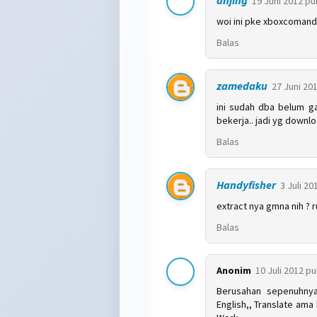
19 Juni 2012 pu
woi ini pke xboxcomand
Balas
zamedaku
27 Juni 20
ini sudah dba belum ga
bekerja.. jadi yg downlo
Balas
Handyfisher
3 Juli 20
extract nya gmna nih ? 
Balas
Anonim
10 Juli 2012 pu
Berusahan sepenuhnya.
English,, Translate am