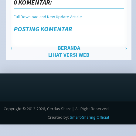
0 KOMENTAR:
Full Download and New Update Article
POSTING KOMENTAR
‹
BERANDA
›
LIHAT VERSI WEB
Copyright © 2012-2026, Cerdas Share || All Right Reserved.
Created by:
Smart-Sharing Official