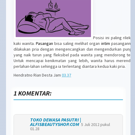
Posisi ini paling rilek
kaki wanita.
Pasangan
bisa saling melihat organ
intim
pasangannya. 
dilakukan pria dengan mengencangkan dan mengendurkan pungg
yang naik turun yang fleksibel pada wanita yang mendorong terca
Untuk mencapai kenikmatan yang lebih, wanita harus merenda
perlahan-lahan sehingga ia terlentang diantara kedua kaki pria.
Hendratno Rian Desta
Jam
03.37
1 KOMENTAR:
TOKO DEWASA PASUTRI |
ALFISBEAUTYSHOP.COM
5 Juli 2012 pukul
01.28