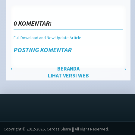
0 KOMENTAR:
Full Download and New Update Article
POSTING KOMENTAR
‹
BERANDA
›
LIHAT VERSI WEB
Copyright © 2012-2026, Cerdas Share || All Right Reserved.