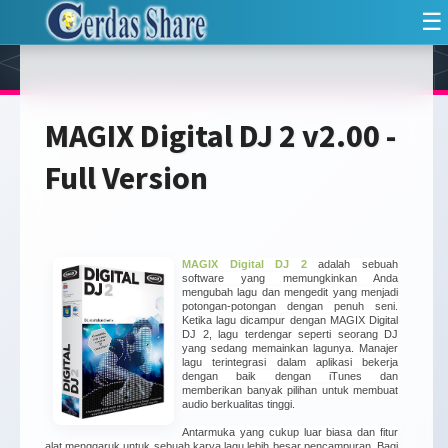
☰
MAGIX Digital DJ 2 v2.00 -
Full Version
MAGIX Digital DJ 2
adalah sebuah
software yang memungkinkan Anda
mengubah lagu dan mengedit yang menjadi
potongan-potongan dengan penuh seni.
Ketika lagu dicampur dengan MAGIX Digital
DJ 2, lagu terdengar seperti seorang DJ
yang sedang memainkan lagunya. Manajer
lagu terintegrasi dalam aplikasi bekerja
dengan baik dengan iTunes dan
memberikan banyak pilihan untuk membuat
audio berkualitas tinggi.
Antarmuka yang cukup luar biasa dan fitur
alat menggaruk untuk sebuah karya lagu lebih besar pencampuran. Bagi