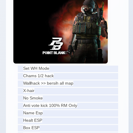
Set WH Mode
Chams 1/2 hack
Wal
l
hack >> bersih all map
X-hair
No Smoke
Anti vote kick 100% RM Only
Name Esp
Healt ESP
Box ESP