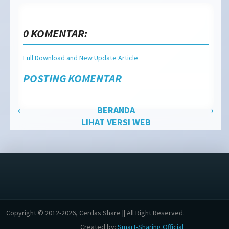
0 KOMENTAR:
Full Download and New Update Article
POSTING KOMENTAR
‹
BERANDA
›
LIHAT VERSI WEB
Copyright © 2012-2026, Cerdas Share || All Right Reserved.
Created by:
Smart-Sharing Official