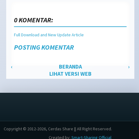
0 KOMENTAR:
Full Download and New Update Article
POSTING KOMENTAR
‹
BERANDA
›
LIHAT VERSI WEB
Copyright © 2012-2026, Cerdas Share || All Right Reserved.
Created by:
Smart-Sharing Official