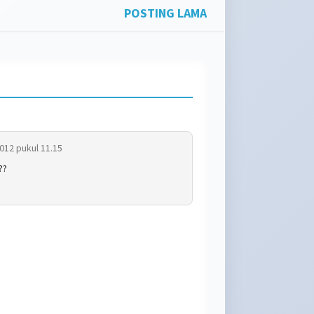
POSTING LAMA
avail
over
henda
012 pukul 11.15
??