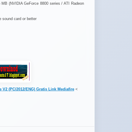
56 MB (NVIDIA GeForce 8800 series / ATI Radeon
meng
 sound card or better
kepu
wani
kita 
 V2 (PC/2012/ENG) Gratis Link Mediafire
<
pasti
latih