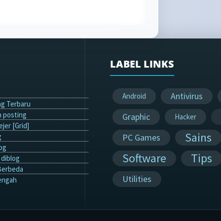
LABEL LINKS
Antivirus
Android
g Terbaru
 posting
Graphic
Hacker
jer [Grid]
Sains
g
PC Games
og
Software
Tips
diblog
Berbeda
Utilities
engah
ine