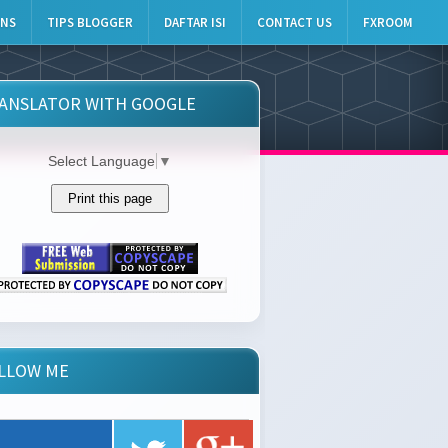
INS
TIPS BLOGGER
DAFTAR ISI
CONTACT US
FXROOM
ANSLATOR WITH GOOGLE
Select Language
▼
LLOW ME