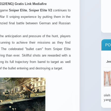
12/ENG) Gratis Link Mediafire
5 game
Sniper Elite
,
Sniper Elite V2
continues to
ar II sniping experience by putting them in the
renzied final battle between German and Russian
he anticipation and pressure of the hunt, players
cunning to achieve their missions as they find
PO
. The celebrated "bullet cam" from Sniper Elite
ing than ever. Skillful shots are rewarded with a
Je
g its full trajectory from barrel to target as well
of the bullet entering and destroying a target.
oleh
yang.