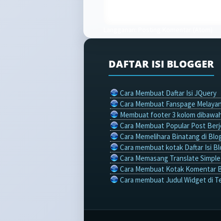
Langganan:
Posting Komentar (Atom)
DAFTAR ISI BLOGGER
Cara Membuat Daftar Isi JQuery
Cara Membuat Fanspage Melayan
Membuat footer 3 kolom dibawah
Cara Membuat Popular Post Berje
Cara Memelihara Binatang di Blo
Cara membuat kotak Daftar Isi Bl
Cara Memasang Translate Simple 
Cara Membuat Kotak Komentar 
Cara membuat Judul Widget di T
Cara Membuat Efek Salju
Related Post Bergambar
Cara membuat Kotak Search Eng