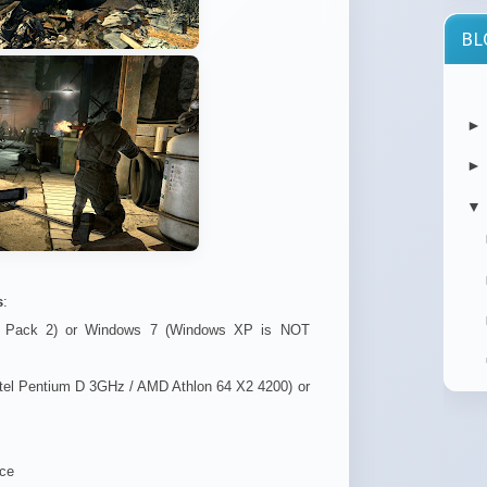
BL
atau
orang
Cy
Mu
Cybe
▼
Mult
ulti
your.
s
:
ce Pack 2) or Windows 7 (Windows XP is NOT
tel Pentium D 3GHz / AMD Athlon 64 X2 4200) or
memb
ace