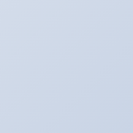
(PLTO)
http://bit.ly/1G2qt8s My free
Doggy Dan Podcast Show No.2 is
8 Ciri-ciri Wanita yang disukai Pria
able now. This blog will give you an
view of what...
Download Winrar 4.20 Beta 2 Full
Version
Cerpenku
SUKA DUKA DIBALIK SERAGAM
99 Persen Peserta UN SMA Lulus
SMA Created By Wilsadori
Harahab Hembusan angin yang
Windows 7 Manager 4.0.6 Final Full
menyapa dan seolah-olah
Version [Mediaf...
k berbi...
The End Putih Abu-Abu
Narasiku
Berawal Dari Masuk Sekolah
Soal Test Vertebrata
Soal Test Animalia
Password Protect USB 3.61 - With
Crack