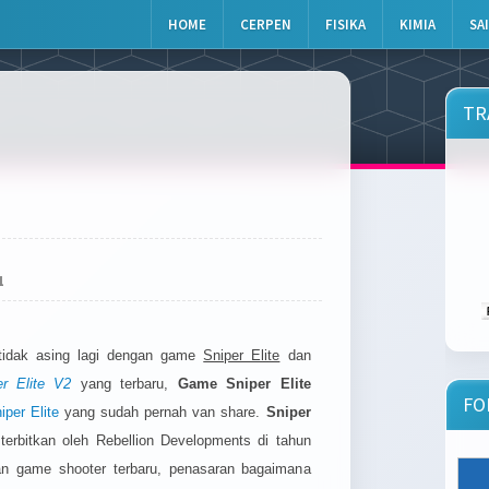
HOME
CERPEN
FISIKA
KIMIA
SA
TR
1
tidak asing lagi dengan game
Sniper Elite
dan
er Elite V2
yang terbaru,
Game Sniper Elite
FO
iper Elite
yang sudah pernah van share.
Sniper
erbitkan oleh Rebellion Developments di tahun
an game shooter terbaru, penasaran bagaimana