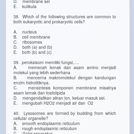
D. membrane sel
E. kutikula
38. Which of the following structures are common to
both eukaryotic and prokaryotic cells?
A. nucleus
B. cell membrane
C. ribosomes
D. both (a) and (b)
E. both (b) and (c)
39. peroksisom memiliki fungsi,….
A. memecah lemak dan asam amino menjadi
molekul yang lebih sederhana
B. mencerna makromolekul dengan kandungan
enzim hidrolitiknya.
C. mensintesis komponen membrane misalnya
asam lemak dan fosfolipida
D. mengendalikan aliran ion, keluar masuk sel.
E. mengubah H2O2 menjadi air dan O2
40. Lysosomes are formed by budding from which
cellular organelle?
A. smooth endoplasmic reticulum
B. rough endoplasmic reticulum
C. Golgi apparatus