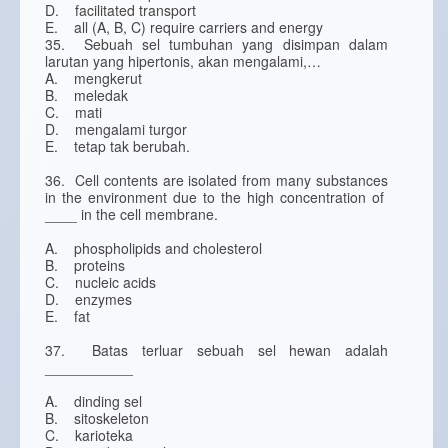
D. facilitated transport
E. all (A, B, C) require carriers and energy
35. Sebuah sel tumbuhan yang disimpan dalam
larutan yang hipertonis, akan mengalami,…
A. mengkerut
B. meledak
C. mati
D. mengalami turgor
E. tetap tak berubah.
36. Cell contents are isolated from many substances
in the environment due to the high concentration of
____ in the cell membrane.
A. phospholipids and cholesterol
B. proteins
C. nucleic acids
D. enzymes
E. fat
37. Batas terluar sebuah sel hewan adalah
___________
A. dinding sel
B. sitoskeleton
C. karioteka