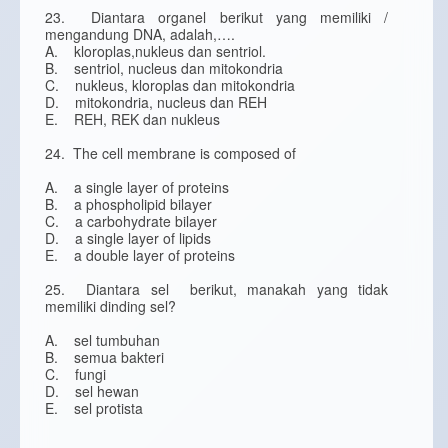
23. Diantara organel berikut yang memiliki /
mengandung DNA, adalah,….
A. kloroplas,nukleus dan sentriol.
B. sentriol, nucleus dan mitokondria
C. nukleus, kloroplas dan mitokondria
D. mitokondria, nucleus dan REH
E. REH, REK dan nukleus
24. The cell membrane is composed of
A. a single layer of proteins
B. a phospholipid bilayer
C. a carbohydrate bilayer
D. a single layer of lipids
E. a double layer of proteins
25. Diantara sel berikut, manakah yang tidak
memiliki dinding sel?
A. sel tumbuhan
B. semua bakteri
C. fungi
D. sel hewan
E. sel protista