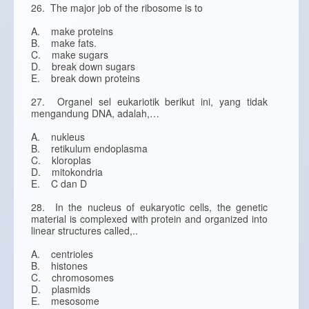
26. The major job of the ribosome is to
A. make proteins
B. make fats.
C. make sugars
D. break down sugars
E. break down proteins
27. Organel sel eukariotik berikut ini, yang tidak
mengandung DNA, adalah,…
A. nukleus
B. retikulum endoplasma
C. kloroplas
D. mitokondria
E. C dan D
28. In the nucleus of eukaryotic cells, the genetic
material is complexed with protein and organized into
linear structures called,..
A. centrioles
B. histones
C. chromosomes
D. plasmids
E. mesosome