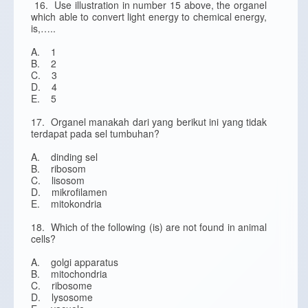
16. Use illustration in number 15 above, the organel
which able to convert light energy to chemical energy,
is,…..
A. 1
B. 2
C. 3
D. 4
E. 5
17. Organel manakah dari yang berikut ini yang tidak
terdapat pada sel tumbuhan?
A. dinding sel
B. ribosom
C. lisosom
D. mikrofilamen
E. mitokondria
18. Which of the following (is) are not found in animal
cells?
A. golgi apparatus
B. mitochondria
C. ribosome
D. lysosome