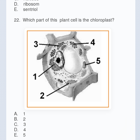
D. ribosom
E. sentriol
22. Which part of this plant cell is the chloroplast?
A. 1
B. 2
C. 3
D. 4
E. 5