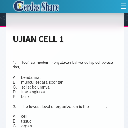
☰
UJIAN CELL 1
1. Teori sel modern menyatakan bahwa setiap sel berasal
dari,…
A. benda mati
B. muncul secara spontan
C. sel sebelumnya
D. luar angkasa
E. telur
2. The lowest level of organization is the _______.
A. cell
B. tissue
C. organ