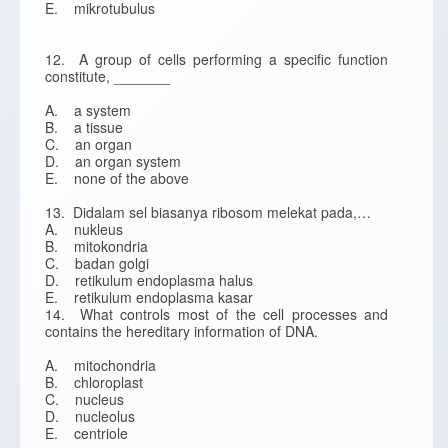
E. mikrotubulus
12. A group of cells performing a specific function
constitute, _______
A. a system
B. a tissue
C. an organ
D. an organ system
E. none of the above
13. Didalam sel biasanya ribosom melekat pada,…
A. nukleus
B. mitokondria
C. badan golgi
D. retikulum endoplasma halus
E. retikulum endoplasma kasar
14. What controls most of the cell processes and
contains the hereditary information of DNA.
A. mitochondria
B. chloroplast
C. nucleus
D. nucleolus
E. centriole