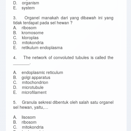
D. organism
E. system
3. Organel manakah dari yang dibawah ini yang
tidak terdapat pada sel hewan ?
A. ribosom
B. kromosome
C. kloroplas
D. mitokondria
E. retikulum endoplasma
4. The network of convoluted tubules is called the
_______.
A. endoplasmic reticulum
B. golgi apparatus
C. mitochondrion
D. microtubule
E. microfilament
5. Granula sekresi dibentuk oleh salah satu organel
sel hewan, yaitu,…
A. lisosom
B. ribosom
C. mitokondria