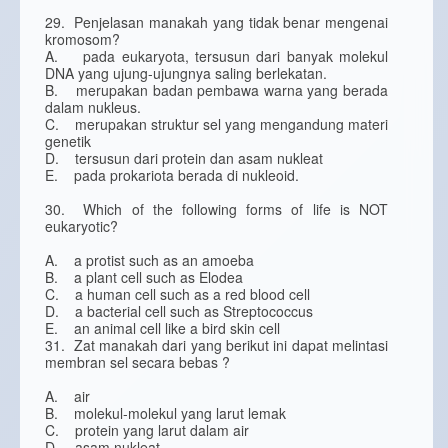
29. Penjelasan manakah yang tidak benar mengenai
kromosom?
A. pada eukaryota, tersusun dari banyak molekul
DNA yang ujung-ujungnya saling berlekatan.
B. merupakan badan pembawa warna yang berada
dalam nukleus.
C. merupakan struktur sel yang mengandung materi
genetik
D. tersusun dari protein dan asam nukleat
E. pada prokariota berada di nukleoid.
30. Which of the following forms of life is NOT
eukaryotic?
A. a protist such as an amoeba
B. a plant cell such as Elodea
C. a human cell such as a red blood cell
D. a bacterial cell such as Streptococcus
E. an animal cell like a bird skin cell
31. Zat manakah dari yang berikut ini dapat melintasi
membran sel secara bebas ?
A. air
B. molekul-molekul yang larut lemak
C. protein yang larut dalam air
D. asam nukleat