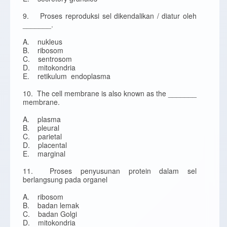
9. Proses reproduksi sel dikendalikan / diatur oleh
_______.
A. nukleus
B. ribosom
C. sentrosom
D. mitokondria
E. retikulum endoplasma
10. The cell membrane is also known as the _______
membrane.
A. plasma
B. pleural
C. parietal
D. placental
E. marginal
11. Proses penyusunan protein dalam sel
berlangsung pada organel
A. ribosom
B. badan lemak
C. badan Golgi
D. mitokondria