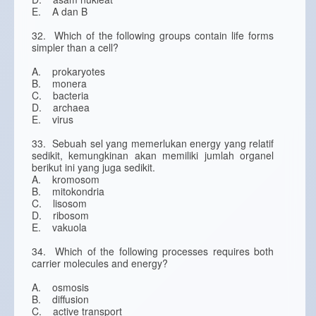
E. A dan B
32. Which of the following groups contain life forms
simpler than a cell?
A. prokaryotes
B. monera
C. bacteria
D. archaea
E. virus
33. Sebuah sel yang memerlukan energy yang relatif
sedikit, kemungkinan akan memiliki jumlah organel
berikut ini yang juga sedikit.
A. kromosom
B. mitokondria
C. lisosom
D. ribosom
E. vakuola
34. Which of the following processes requires both
carrier molecules and energy?
A. osmosis
B. diffusion
C. active transport