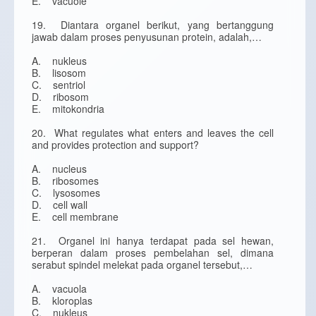
E. vacuole
19. Diantara organel berikut, yang bertanggung
jawab dalam proses penyusunan protein, adalah,…
A. nukleus
B. lisosom
C. sentriol
D. ribosom
E. mitokondria
20. What regulates what enters and leaves the cell
and provides protection and support?
A. nucleus
B. ribosomes
C. lysosomes
D. cell wall
E. cell membrane
21. Organel ini hanya terdapat pada sel hewan,
berperan dalam proses pembelahan sel, dimana
serabut spindel melekat pada organel tersebut,…
A. vacuola
B. kloroplas
C. nukleus