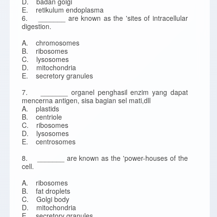
D. badan golgi
E. retikulum endoplasma
6. _______ are known as the 'sites of intracellular
digestion.
A. chromosomes
B. ribosomes
C. lysosomes
D. mitochondria
E. secretory granules
7. _______ organel penghasil enzim yang dapat
mencerna antigen, sisa bagian sel mati,dll
A. plastids
B. centriole
C. ribosomes
D. lysosomes
E. centrosomes
8. _______ are known as the 'power-houses of the
cell.
A. ribosomes
B. fat droplets
C. Golgi body
D. mitochondria
E. secretory granules