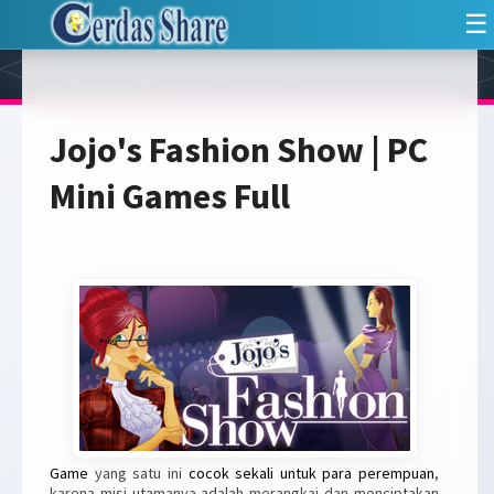
☰
Jojo's Fashion Show | PC
Mini Games Full
Game
yang satu ini
cocok sekali untuk para perempuan
,
karena misi utamanya adalah merangkai dan menciptakan