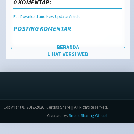
0 KOMENTAR:
Full Download and New Update Article
POSTING KOMENTAR
‹
BERANDA
›
LIHAT VERSI WEB
Copyright © 2012-2026, Cerdas Share || All Right Reserved.
Created by:
Smart-Sharing Official