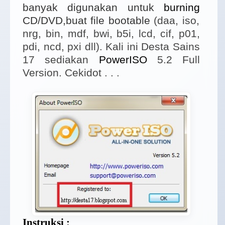
banyak digunakan untuk
burning
CD/DVD,buat file bootable
(daa, iso,
nrg, bin, mdf, bwi, b5i, lcd, cif, p01,
pdi, ncd, pxi dll). Kali ini Desta Sains
17 sediakan
PowerISO
5.2 Full
Version. Cekidot . . .
Instruksi :