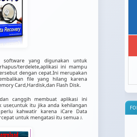
h software yang digunakan untuk
hapus/terdelete,aplikasi ini mampu
tersebut dengan cepat.Ini merupakan
embalikan file yang hilang karena
emory Card,Hardisk,dan Flash Disk.
an canggih membuat aplikasi ini
user,untuk itu jika anda kehilangan
FO
ak perlu kahwatir karena iCare Data
ercepat untuk mengatasi itu semua
.
J