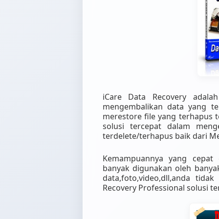
iCare Data Recovery adala
mengembalikan data yang ter
merestore file yang terhapus 
solusi tercepat dalam meng
terdelete/terhapus baik dari M
Kemampuannya yang cepat d
banyak digunakan oleh banyak 
data,foto,video,dll,anda tid
Recovery Professional solusi t