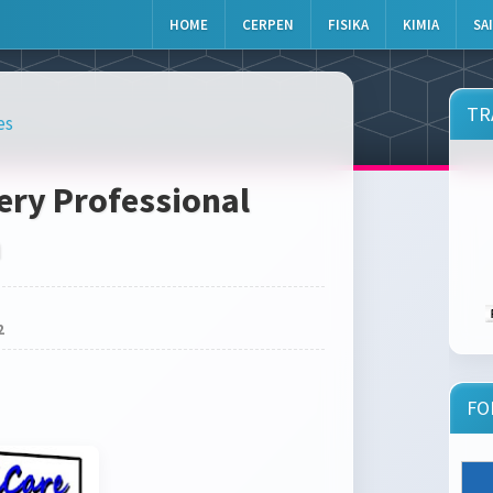
HOME
CERPEN
FISIKA
KIMIA
SA
TR
es
ery Professional
n
2
FO