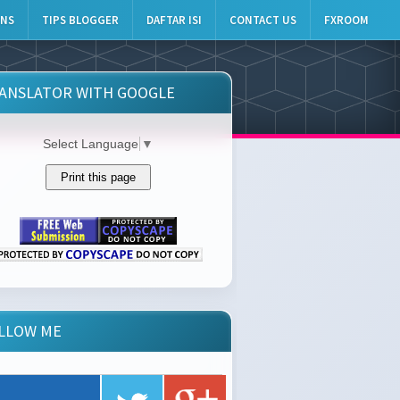
INS
TIPS BLOGGER
DAFTAR ISI
CONTACT US
FXROOM
ANSLATOR WITH GOOGLE
Select Language
▼
LLOW ME