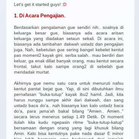
Let's get it started guys!
:D
1. Di Acara Pengajian.
Berdasarkan pengalaman gue sendiri nih.. soalnya di
keluarga besar gue, biasanya ada acara arisan
keluarga yang diadakan setaun sekali. Di acara ini,
biasanya ada tambahan dakwah ustadz dan pengajian
juga. Nah, kebetulan gue sering banget kebelet kentut
pas moment2 kayak gini. serba salah.. mau berdiri dan
keluar, ga enak diliat banyak orang, mau kentut secara
frontal, takut kalo sampe orang2 di sebelah gue
mendadak murtat.
Akhirnya gue nemu satu cara untuk menuruti nafsu
kentut pantat bejat gue. Yap, di sini dibutuhkan ilmu
pernafasan "buka-tutup" kayak ibu2 hamil. Jadi, kita
harus nunggu sampe akhir dari dakwah, dan sang
ustadz baca do'a.. nah biasanya kan kalo ustadz baca
do'a, para jama'ah bakal bilang "Amien.. Amien.."
secara terus menerus setiap 1.49 Detik. Di moment
itulah kita kudu ngepasin ritme "buka-tutup-katup"
bersamaan dengan orang yang lagi khusuk bilang
Amin. Kalo bisa kentutnya pake nada dasar E minor
biar lebih harmonis ama backsound dari jema'ah