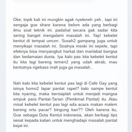
Oke, topik kali ini mungkin agak nyeleneh yah.. tapi ini
sengaja gue share karena belom ada yang berbagi
ilmu soal teknik ini. padahal secara gak sadar kita
sering banget mengalami masalah ini. Yap! kebelet
kentut di tempat umum. Susah2 gampang juga untuk
menyikapi masalah ini. Soalnya meski ini sepele, tapi
efeknya bisa menyangkut harkat dan martabat bangsa
dan kedamaian dunia. Iya kalo pas kita kebelet kentut
itu kita lagi bareng temen2 yang udah akrab, mau
kentutnya ngebass mah juga ga masalah..
Nah kalo kita kebelet kentut pas lagi di Cafe Gay yang
isinya homo2 lapar pantat rapet? kalo sampe kentut
kita nyaring, maka bersiaplah untuk menjadi mangsa
empuk para Pantat-Tarian (Penikmat Pantat) itu. Atau
misal kebelet kentut pas lagi ada acara makan malem
bareng ortu pacar? bingung kan?? Oleh karena itu,
Gue sebagai Duta Kentut indonesia, akan berbagi tips
sesat kepada kalian untuk menghadapi masalah pantat
bejat ini.