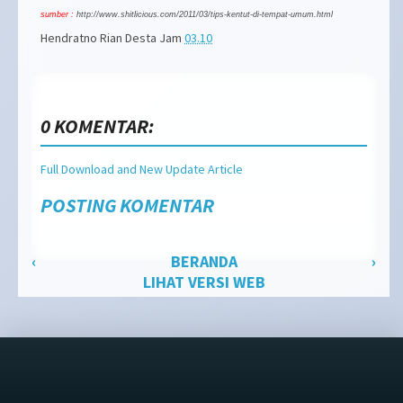
sumber
:
http://www.shitlicious.com/2011/03/tips-kentut-di-tempat-umum.html
Hendratno Rian Desta
Jam
03.10
0 KOMENTAR:
Full Download and New Update Article
POSTING KOMENTAR
‹
BERANDA
›
LIHAT VERSI WEB