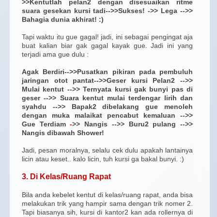
>>Kentutlah pelan2 dengan disesuaikan ritme
suara gesekan kursi tadi-->>Sukses! ->> Lega -->>
Bahagia dunia akhirat! :)
Tapi waktu itu gue gagal! jadi, ini sebagai pengingat aja
buat kalian biar gak gagal kayak gue. Jadi ini yang
terjadi ama gue dulu :
Agak Berdiri-->>Pusatkan pikiran pada pembuluh
jaringan otot pantat-->>Geser kursi Pelan2 -->>
Mulai kentut -->> Ternyata kursi gak bunyi pas di
geser -->> Suara kentut mulai terdengar lirih dan
syahdu -->> Bapak2 dibelakang gue menoleh
dengan muka malaikat pencabut kemaluan -->>
Gue Terdiam
-
>> Nangis -->> Buru2 pulang -->>
Nangis dibawah Shower!
Jadi, pesan moralnya, selalu cek dulu apakah lantainya
licin atau keset.. kalo licin, tuh kursi ga bakal bunyi. :)
3. Di Kelas/Ruang Rapat
Bila anda kebelet kentut di kelas/ruang rapat, anda bisa
melakukan trik yang hampir sama dengan trik nomer 2.
Tapi biasanya sih, kursi di kantor2 kan ada rollernya di