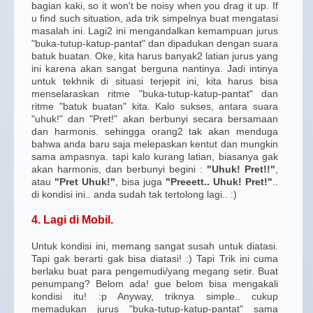
bagian kaki, so it won't be noisy when you drag it up. If
u find such situation, ada trik simpelnya buat mengatasi
masalah ini. Lagi2 ini mengandalkan kemampuan jurus
"buka-tutup-katup-pantat" dan dipadukan dengan suara
batuk buatan. Oke, kita harus banyak2 latian jurus yang
ini karena akan sangat berguna nantinya. Jadi intinya
untuk tekhnik di situasi terjepit ini, kita harus bisa
menselaraskan ritme "buka-tutup-katup-pantat" dan
ritme "batuk buatan" kita. Kalo sukses, antara suara
"uhuk!" dan "Pret!" akan berbunyi secara bersamaan
dan harmonis. sehingga orang2 tak akan menduga
bahwa anda baru saja melepaskan kentut dan mungkin
sama ampasnya. tapi kalo kurang latian, biasanya gak
akan harmonis, dan berbunyi begini :
"Uhuk! Pret!!"
,
atau
"Pret Uhuk!"
, bisa juga
"Preeett.. Uhuk! Pret!"
..
di kondisi ini.. anda sudah tak tertolong lagi.. :)
4. Lagi di Mobil.
Untuk kondisi ini, memang sangat susah untuk diatasi.
Tapi gak berarti gak bisa diatasi! :) Tapi Trik ini cuma
berlaku buat para pengemudi/yang megang setir. Buat
penumpang? Belom ada! gue belom bisa mengakali
kondisi itu! :p Anyway, triknya simple.. cukup
memadukan jurus "buka-tutup-katup-pantat" sama