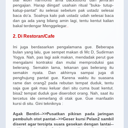
pengajian. Harap diingat! usahain ritual "buka- tutup-
katup-pantat" itu selesai sebelum pak ustadz selesai
baca do'a. Soalnya kalo pak ustadz udah selesai baca
dan ga ada yang bilang amin lagi, tentu kentut kalian
bakal terdengar Menggelegar
..
2. Di Restoran/Cafe
Ini juga berdasarkan pengalamana gue. Beberapa
bulan yang lalu, gue sempet makan di Mc D, Sudirman
Yogya. Nah, pas lagi asik makan, mendadak perut gue
mengalami kontraksi dan mulai memproduksi gas
belerang. Semakin lama, tekanan gas belerang itu
semakin nyata. Dan akhirnya sampai juga di
penghujung pantat gue. Karena waktu itu suasana
rame dan orang2 pada rebutan tempat duduk, tentu
saja gue gak mau keluar dari situ cuma buat kentut.
bisa2 tempat duduk gue diserobot orang. Nah, saat itu
tercetus ide cemerlang di otak gue. Gue manfaatin
kursi di situ. Gini tekniknya :
Agak Berdiri-->>Pusatkan pikiran pada jaringan
pembuluh otot pantat-->>Geser kursi Pelan2 sambil
diseret agar tercipta suara gesekan dengan lantai--