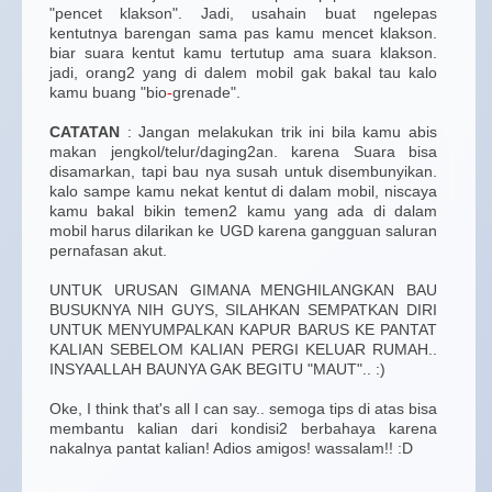
"pencet klakson". Jadi, usahain buat ngelepas
kentutnya barengan sama pas kamu mencet klakson.
biar suara kentut kamu tertutup ama suara klakson.
jadi, orang2 yang di dalem mobil gak bakal tau kalo
kamu buang "bio
-
grenade".
CATATAN
: Jangan melakukan trik ini bila kamu abis
makan jengkol/telur/daging2an. karena Suara bisa
disamarkan, tapi bau nya susah untuk disembunyikan.
kalo sampe kamu nekat kentut di dalam mobil, niscaya
kamu bakal bikin temen2 kamu yang ada di dalam
mobil harus dilarikan ke UGD karena gangguan saluran
pernafasan akut.
UNTUK URUSAN GIMANA MENGHILANGKAN BAU
BUSUKNYA NIH GUYS, SILAHKAN SEMPATKAN DIRI
UNTUK MENYUMPALKAN KAPUR BARUS KE PANTAT
KALIAN SEBELOM KALIAN PERGI KELUAR RUMAH..
INSYAALLAH BAUNYA GAK BEGITU "MAUT".. :)
Oke, I think that's all I can say.. semoga tips di atas bisa
membantu kalian dari kondisi2 berbahaya karena
nakalnya pantat kalian! Adios amigos! wassalam!! :D