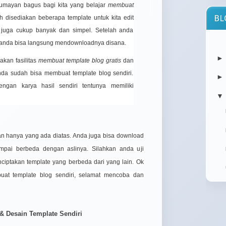
lumayan bagus bagi kita yang belajar
membuat
BL
h disediakan beberapa template untuk kita edit
n juga cukup banyak dan simpel. Setelah anda
atau
 anda bisa langsung mendownloadnya disana.
orang
akan fasilitas
membuat template blog gratis
dan
Cy
da sudah bisa membuat template blog sendiri.
Mu
ngan karya hasil sendiri tentunya memiliki
Cybe
▼
Mult
ulti
your.
n hanya yang ada diatas. Anda juga bisa download
mpai berbeda dengan aslinya. Silahkan anda uji
iptakan template yang berbeda dari yang lain. Ok
at template blog sendiri
, selamat mencoba dan
memb
 & Desain Template Sendiri