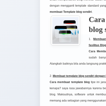
dengan mengganti template standard yang
membuat Template blog sendiri
.
Cara
blog 
1.
Membuat
fasilitas Bl
Cara Membu
sudah bany
Alangkah baiknya bila anda langsung prakte
2.
Membuat template blog sendiri dengan b
Cara membuat template blog
tipe ini ja
kenapa? saya rasa jawabannya karena bel
blog. Maksudnya, software untuk membuat
memang ada sebagian yang menggunakan 