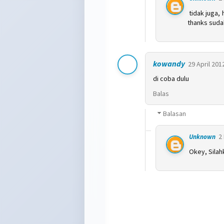
tidak juga, 
thanks suda
kowandy
29 April 201
di coba dulu
Balas
Balasan
2
Unknown
Okey, Silah