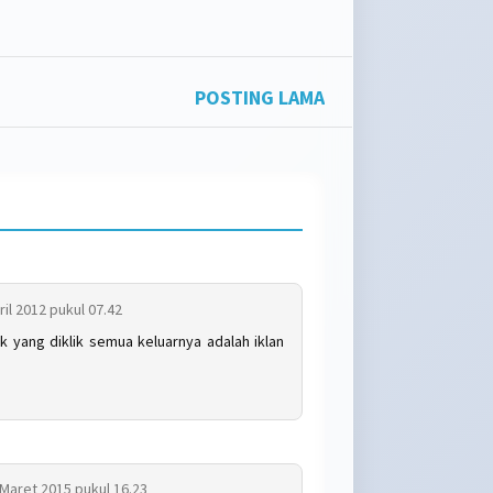
meng
kepu
POSTING LAMA
wani
kita 
ril 2012 pukul 07.42
nk yang diklik semua keluarnya adalah iklan
pasti
latih
 Maret 2015 pukul 16.23