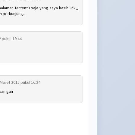
halaman tertentu saja yang saya kasih link,,
h berkunjung..
avail
over
2 pukul 19.44
soft
image
 Maret 2015 pukul 16.24
kan gan