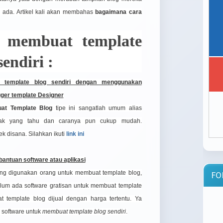
 ada. Artikel kali akan membahas
bagaimana cara
 membuat template
sendiri :
 template blog sendiri dengan menggunakan
ogger template Designer
at Template Blog
tipe ini sangatlah umum alias
ak yang tahu dan caranya pun cukup mudah.
k disana. Silahkan ikuti
link ini
antuan software atau aplikasi
rang digunakan orang untuk membuat template blog,
FO
um ada software gratisan untuk membuat template
 template blog dijual dengan harga tertentu. Ya
software untuk
membuat template blog sendiri
.