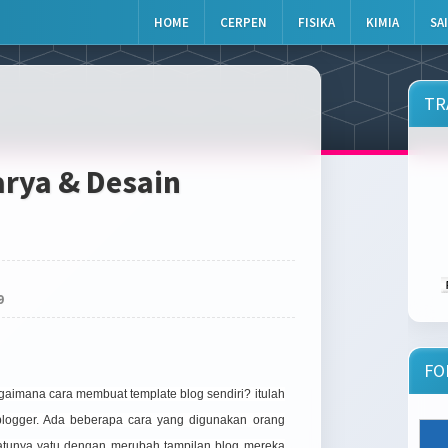
HOME
CERPEN
FISIKA
KIMIA
SA
TR
rya & Desain
9
FO
gaimana cara membuat template blog sendiri? itulah
blogger. Ada beberapa cara yang digunakan orang
atunya yatu dengan merubah tampilan blog mereka