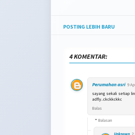
Tips
POSTING LEBIH BARU
4 KOMENTAR:
Perumahan asri
9 Ap
sayang sekali setiap li
adfly..ckckkckkc
Balas
Balasan
2
Unknown