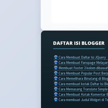
Langganan:
Posting Komentar (Atom)
DAFTAR ISI BLOGGER
Cara Membuat Daftar Isi JQuery
Cara Membuat Fanspage Melayan
Membuat footer 3 kolom dibawah
Cara Membuat Popular Post Berje
Cara Memelihara Binatang di Blo
Cara membuat kotak Daftar Isi Bl
Cara Memasang Translate Simple 
Cara Membuat Kotak Komentar 
Cara membuat Judul Widget di T
Cara Membuat Efek Salju