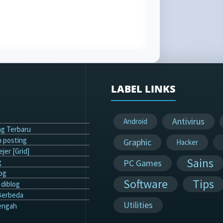
LABEL LINKS
Antivirus
Android
g Terbaru
 posting
Graphic
Hacker
jer [Grid]
Sains
g
PC Games
og
Software
Tips
diblog
Berbeda
Utilities
engah