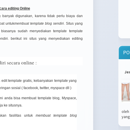
ara editing Online
g banyak digunakan, karena tidak perlu biaya dan
pat untuk
membuat template blog sendiri
. Situs yang
e biasanya sudah menyediakan template template
ndiri. berikut ini situs yang menyediakan editing
PO
ri secara online :
Je
s edit template gratis, kebanyakan template yang
ingan sosial ( facebook, twitter, myspace dll )
 ini anda bisa membuat template blog, Myspace,
ja ke situsnya.
oleh
kan fasilitas untuk
membuat template blog
yang.