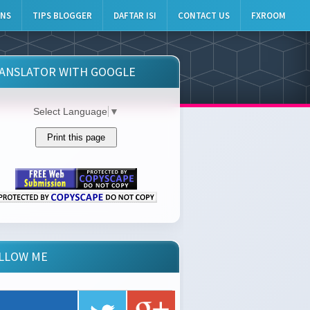
INS
TIPS BLOGGER
DAFTAR ISI
CONTACT US
FXROOM
ANSLATOR WITH GOOGLE
Select Language
▼
LLOW ME