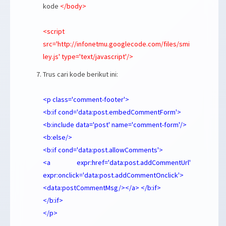
kode
</body>
<script
src='http://infonetmu.googlecode.com/files/smi
ley.js' type='text/javascript'/>
Trus cari kode berikut ini:
<p class='comment-footer'>
<b:if cond='data:post.embedCommentForm'>
<b:include data='post' name='comment-form'/>
<b:else/>
<b:if cond='data:post.allowComments'>
<a expr:href='data:post.addCommentUrl'
expr:onclick='data:post.addCommentOnclick'>
<data:postCommentMsg/></a> </b:if>
</b:if>
</p>