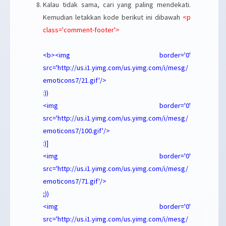
Kalau tidak sama, cari yang paling mendekati.
Kemudian letakkan kode berikut ini dibawah
<p
class='comment-footer'>
<b><img border='0'
src='http://us.i1.yimg.com/us.yimg.com/i/mesg/
emoticons7/21.gif'/>
:))
<img border='0'
src='http://us.i1.yimg.com/us.yimg.com/i/mesg/
emoticons7/100.gif'/>
:)]
<img border='0'
src='http://us.i1.yimg.com/us.yimg.com/i/mesg/
emoticons7/71.gif'/>
;))
<img border='0'
src='http://us.i1.yimg.com/us.yimg.com/i/mesg/