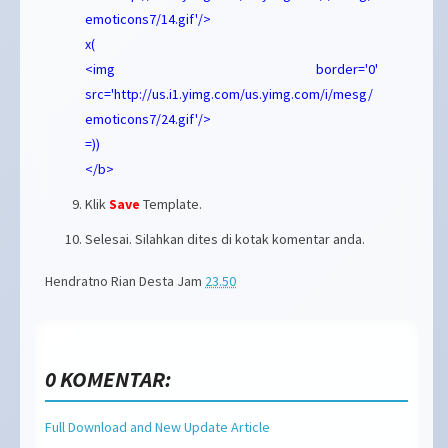
emoticons7/14.gif'/>
x(
<img border='0'
src='http://us.i1.yimg.com/us.yimg.com/i/mesg/
emoticons7/24.gif'/>
=))
</b>
Klik
Save
Template.
Selesai. Silahkan dites di kotak komentar anda.
Hendratno Rian Desta
Jam
23.50
0 KOMENTAR:
Full Download and New Update Article