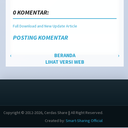
0 KOMENTAR:
Full Download and New Update Article
POSTING KOMENTAR
‹
BERANDA
›
LIHAT VERSI WEB
Copyright © 2012-2026, Cerdas Share || All Right Reserved.
Created by:
Smart-Sharing Official