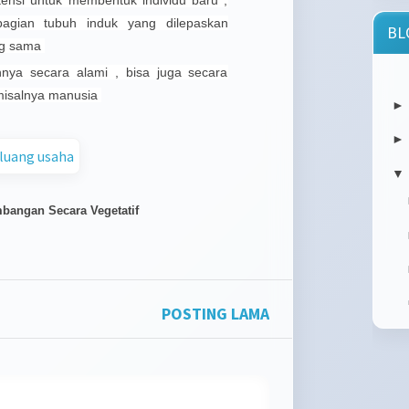
nsi untuk membentuk individu baru ,
 bagian tubuh induk yang dilepaskan
BL
ang sama
nya secara alami , bisa juga secara
atau
orang
 misalnya manusia
Cy
Mu
Cybe
▼
Mult
ulti
embangan Secara Vegetatif
your.
POSTING LAMA
memb