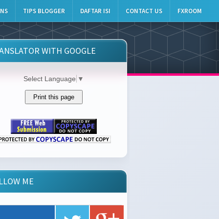
INS
TIPS BLOGGER
DAFTAR ISI
CONTACT US
FXROOM
ANSLATOR WITH GOOGLE
Select Language
▼
LLOW ME