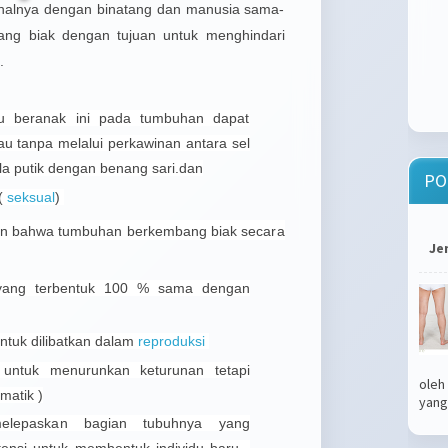
alnya dengan binatang dan manusia sama-
ng biak dengan tujuan untuk menghindari
a.
au beranak ini pada tumbuhan dapat
au tanpa melalui perkawinan antara sel
a putik dengan benang sari.dan
PO
(
seksual
)
man bahwa tumbuhan berkembang biak secara
Je
n yang terbentuk 100 % sama dengan
untuk dilibatkan dalam
reproduksi
n untuk menurunkan keturunan tetapi
oleh
matik )
yang.
 melepaskan bagian tubuhnya yang