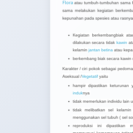
Flora
atau tumbuh-tumbuhan sama h
sama melakukan kegiatan berkemba
kepunahan pada spesies atau rasny
Kegiatan berkembangbiak at
dilakukan secara tidak
kawin
at
kelamin
jantan
betina
atau kepal
berkembang biak secara kawin 
Karakter / ciri pokok sebagai pedo
Aseksual /
Vegetatif
yaitu
hampir dipastikan keturuna
induk
nya
tidak memerlukan individu lain 
tidak melibatkan sel kelami
menggunakan sel tubuh ( sel so
reproduksi ini dipastikan