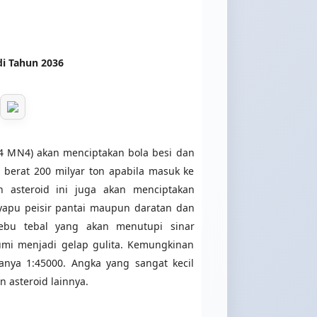
pasti
i Tahun 2036
latih
Cy
Mu
Cybe
Mult
04 MN4) akan menciptakan bola besi dan
ulti
your.
 berat 200 milyar ton apabila masuk ke
 asteroid ini juga akan menciptakan
Mo
apu peisir pantai maupun daratan dan
ebu tebal yang akan menutupi sinar
mi menjadi gelap gulita. Kemungkinan
anya 1:45000. Angka yang sangat kecil
n asteroid lainnya.
avail
over