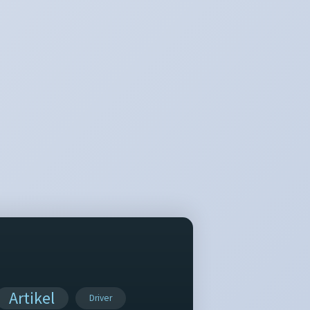
Cara Memasang Widget Alexa di Blog
Tabel Code Warna CSS
Cara Membuat buku tamu/shoutmix
tersembunyi
Cara Membuat header menjadi dua
kolom
Cara Membuat Tag Cloud (Label
Berputar)
Cara Membuat Related post
Bergambar
Cara Simple Menghilangkan Tulisan
Subscribe To Pos...
Cara Mengganti Tulisan Old Posting
dan New Posting...
Tips-Tips Blogging From Desta 17
Artikel
Driver