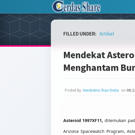
FILLED UNDER:
Artikel
Mendekat Astero
Menghantam Bum
Posted By:
Hendratno Rian Desta
on
08.1
Asteroid 1997XF11
,
ditemukan pad
Arizona Spacewatch Program, Ast