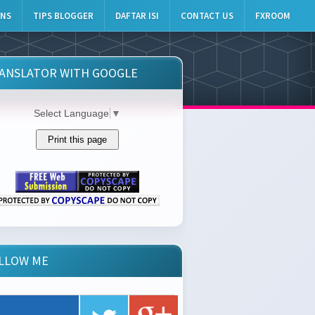
INS
TIPS BLOGGER
DAFTAR ISI
CONTACT US
FXROOM
ANSLATOR WITH GOOGLE
Select Language
▼
LLOW ME