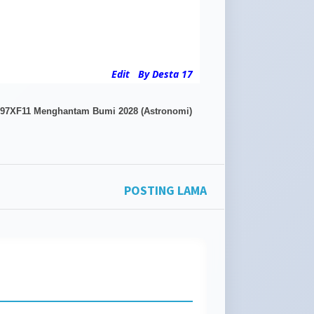
Edit By Desta 17
yang
wanit
 1997XF11 Menghantam Bumi 2028 (Astronomi)
POSTING LAMA