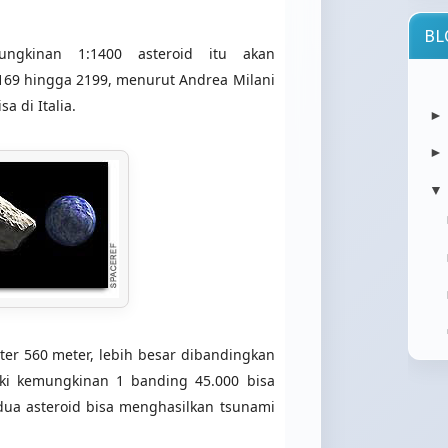
BL
ungkinan 1:1400 asteroid itu akan
69 hingga 2199, menurut Andrea Milani
atau
orang
a di Italia.
▼
file
berba
eter 560 meter, lebih besar dibandingkan
iki kemungkinan 1 banding 45.000 bisa
wani
kita 
a asteroid bisa menghasilkan tsunami