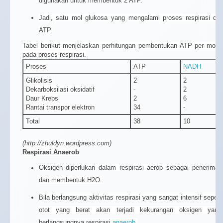
digunakan untuk membentuk 2 ATP.
Jadi, satu mol glukosa yang mengalami proses respirasi diha
ATP.
Tabel berikut menjelaskan perhitungan pembentukan ATP per mol 
pada proses respirasi.
Proses
ATP
NADH
Glikolisis
2
2
Dekarboksilasi oksidatif
-
2
Daur Krebs
2
6
Rantai transpor elektron
34
-
Total
38
10
(http://zhuldyn.wordpress.com)
Respirasi Anaerob
Oksigen diperlukan dalam respirasi aerob sebagai penerima 
dan membentuk H2O.
Bila berlangsung aktivitas respirasi yang sangat intensif sepert
otot yang berat akan terjadi kekurangan oksigen yan
berlangsungnya respirasi
anaerob
.