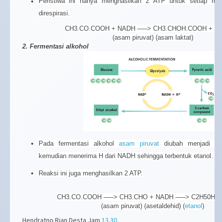
Peristiwa ini hanya menghasilkan 2 ATP untuk setiap mo
direspirasi.
CH3.CO.COOH + NADH —–> CH3.CHOH.COOH + NA
(asam piruvat) (asam laktat)
2. Fermentasi alkohol
Pada fermentasi alkohol
asam piruvat
diubah menjadi ase
kemudian menerima H dari NADH sehingga terbentuk etanol.
Reaksi ini juga menghasilkan 2 ATP.
CH3.CO.COOH —–> CH3.CHO + NADH —–> C2H50H +
(asam piruvat) (asetaldehid) (
etanol
)
Hendratno Rian Desta
Jam
13.30