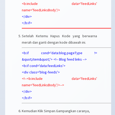
<b:include data='feedLinks'
name='feedLinksBody'/>
</div>
</b:if>
Setelah Ketemu Hapus Kode yang berwarna
merah dan ganti dengan kode dibawah ini.
<b:if cond='data:blog.pageType !=
&quot;item&quot;'> <!-- Blog feed links -->
<b:if cond='data:feedLinks'>
<div class='blog-feeds'>
<!--<b:include data='feedLinks'
name='feedLinksBody'/>-->
</div>
</b:if>
Kemudian Klik Simpan.Gampangkan caranya,