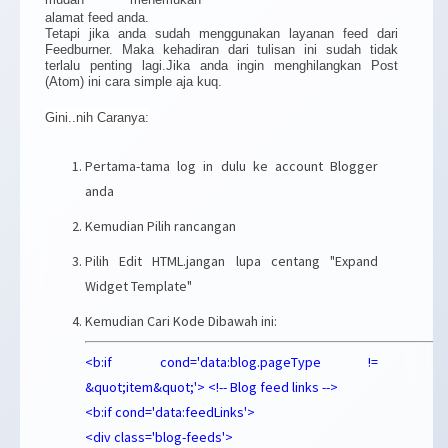
alamat feed anda.
Tetapi jika anda sudah menggunakan layanan feed dari
Feedburner. Maka kehadiran dari tulisan ini sudah tidak
terlalu penting lagi.Jika anda ingin menghilangkan Post
(Atom) ini cara simple aja kuq.
Gini..nih Caranya:
Pertama-tama log in dulu ke account Blogger
anda
Kemudian Pilih rancangan
Pilih Edit HTML.jangan lupa centang "Expand
Widget Template"
Kemudian Cari Kode Dibawah ini:
<b:if cond='data:blog.pageType !=
&quot;item&quot;'> <!-- Blog feed links -->
<b:if cond='data:feedLinks'>
<div class='blog-feeds'>