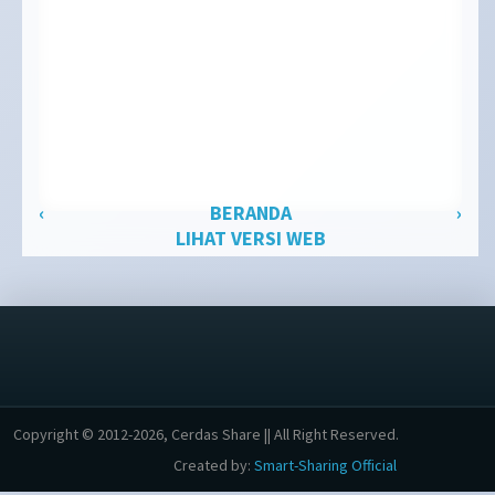
‹
BERANDA
›
LIHAT VERSI WEB
Copyright © 2012-2026, Cerdas Share || All Right Reserved.
Created by:
Smart-Sharing Official