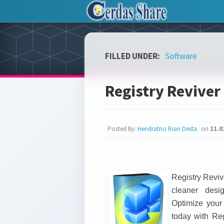
FILLED UNDER:
Software
Registry Reviver 
Posted By:
Hendratno Rian Desta
on
11.0
Registry Reviv
cleaner des
Optimize your 
today with Re