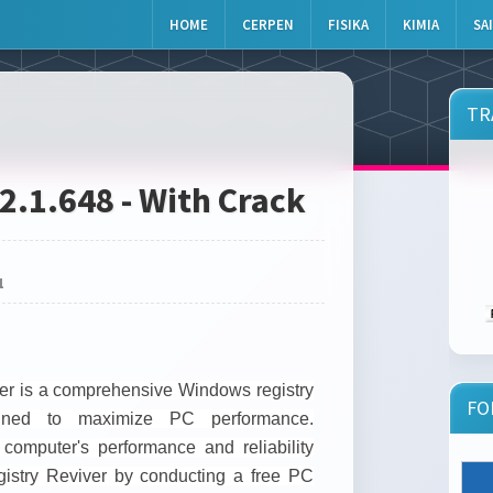
HOME
CERPEN
FISIKA
KIMIA
SA
TR
2.1.648 - With Crack
1
er is
a comprehensive Windows registry
FO
igned to maximize PC performance.
computer's performance and reliability
gistry Reviver by conducting a free PC