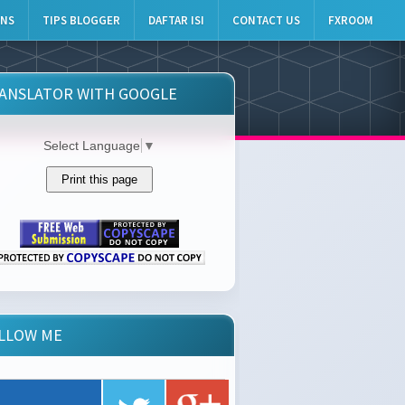
INS
TIPS BLOGGER
DAFTAR ISI
CONTACT US
FXROOM
ANSLATOR WITH GOOGLE
Select Language
▼
LLOW ME