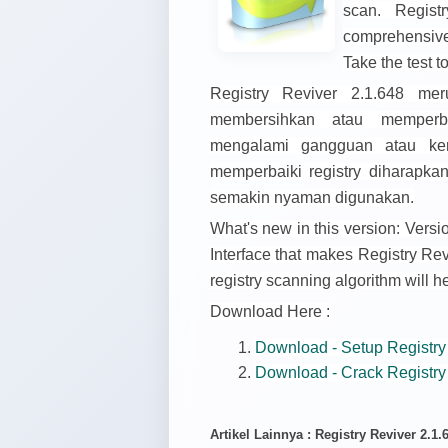
scan. Regist
comprehensive
Take the test t
Registry Reviver 2.1.648
meru
membersihkan atau memperb
mengalami gangguan atau ke
memperbaiki registry diharapka
semakin nyaman digunakan.
What's new in this version: Vers
Interface that makes Registry Re
registry scanning algorithm will he
Download Here :
Download - Setup Registry
Download - Crack Registry
Artikel Lainnya : Registry Reviver 2.1.