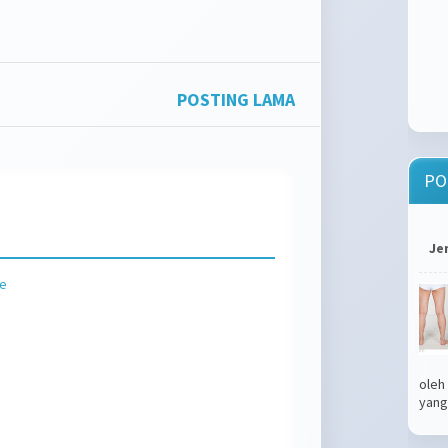
POSTING LAMA
PO
Je
le
oleh
yang.